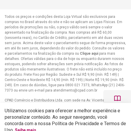
Todos os preços e condições desta Loja Virtual são exclusivos para
compras no Brasil através do site e não se aplicam as Lojas Físicas. Em
períodos de promoções ou não, o preço válido será sempre o valor
apresentado na finalização da compra. Nas compras até R$ 60,00
(sessenta reais), no Cartão de Crédito, parcelamento em até duas vezes
sem juros. Acima deste valor o parcelamento segue de forma progressiva,
em até 8x sem juros, dependendo do valor do pedido. Consulte os valores
e parcelamentos na finalização da compra ou
Clique aqui
para mais
detalhes. Ofertas válidas para o dia de hoje ou enquanto durarem nossos
estoques, podendo sofrer alterações sem prévia notificação. As fotos de
produtos são meramente ilustrativas. O frete não está incluído no preço
do produto. Frete Fixo por Região: Sudeste e Sul R$ 9,90 (mín. R$ 149) |
Centro-Oeste e Nordeste R$ 14,90 (mín. R$ 199) | Norte R$ 19,90 (mín. R$
249). Em caso de dúvidas, ligue para 0800 021 7373, WhatsApp (21) 2406-
7373 ou envie um e-mail para
atendimento@cpad.com.br
CPAD Comércio e Distribuidora Ltda. com sede na Av. Vicente de Carvalho,
1083 - Vila da Penha, Rio de Janeiro/RJ CNPJ 33.805.724/0001-61
Utilizamos cookies para oferecer a melhor experiência e
Casa Publicadora das Assembleias de Deus com sede na Av. Brasil,
personalizar conteúdo. Ao seguir navegando, você
34.401 - Bangu - CEP 21852-002 - Rio de Janeiro - RJCNPJ
concorda com a nossa Política de Privacidade e Termos de
33.608.332/0001-02
Uso.
Saiba mais