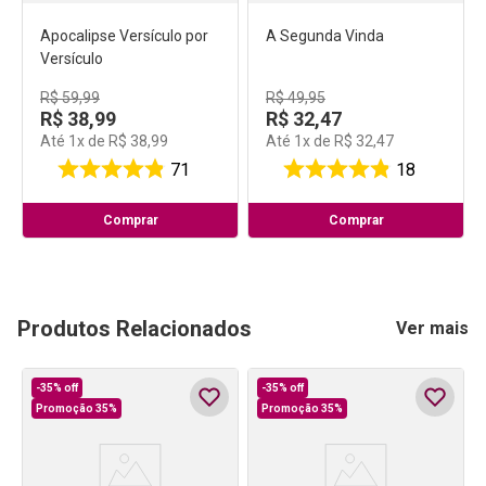
Apocalipse Versículo por
A Segunda Vinda
Versículo
R$
59
,
99
R$
49
,
95
R$
38
,
99
R$
32
,
47
Até
1
x de
R$
38
,
99
Até
1
x de
R$
32
,
47
71
18
Comprar
Comprar
Produtos Relacionados
Ver mais
-
35%
off
-
35%
off
Promoção 35%
Promoção 35%