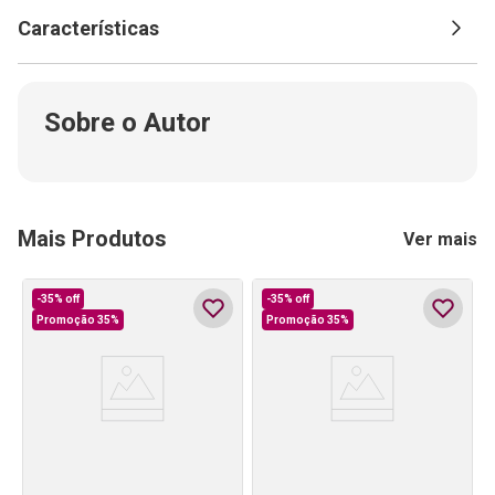
Características
Sobre o Autor
Mais Produtos
Ver mais
-
35%
off
-
35%
off
Promoção 35%
Promoção 35%