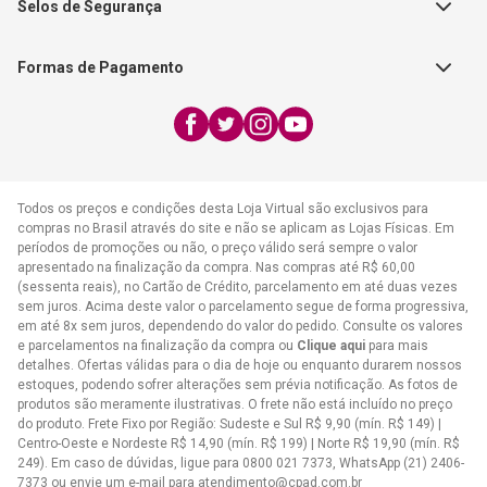
FAECAD
Selos de Segurança
17:30h
Exceto feriados
Formas de Pagamento
WhatsApp:
(21) 2406-7373
E-mail:
atendimento@cpad.com.br
Todos os preços e condições desta Loja Virtual são exclusivos para
compras no Brasil através do site e não se aplicam as Lojas Físicas. Em
períodos de promoções ou não, o preço válido será sempre o valor
apresentado na finalização da compra. Nas compras até R$ 60,00
(sessenta reais), no Cartão de Crédito, parcelamento em até duas vezes
sem juros. Acima deste valor o parcelamento segue de forma progressiva,
em até 8x sem juros, dependendo do valor do pedido. Consulte os valores
e parcelamentos na finalização da compra ou
Clique aqui
para mais
detalhes. Ofertas válidas para o dia de hoje ou enquanto durarem nossos
estoques, podendo sofrer alterações sem prévia notificação. As fotos de
produtos são meramente ilustrativas. O frete não está incluído no preço
do produto. Frete Fixo por Região: Sudeste e Sul R$ 9,90 (mín. R$ 149) |
Centro-Oeste e Nordeste R$ 14,90 (mín. R$ 199) | Norte R$ 19,90 (mín. R$
249). Em caso de dúvidas, ligue para 0800 021 7373, WhatsApp (21) 2406-
7373 ou envie um e-mail para
atendimento@cpad.com.br