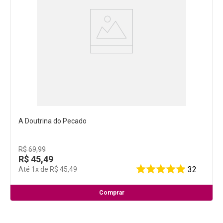
A Doutrina do Pecado
R$
69
,
99
R$
45
,
49
32
Até
1
x de
R$
45
,
49
Comprar