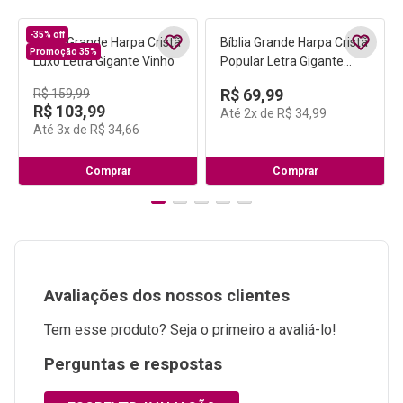
R$
79
,
99
R$
77
,
99
Até
2
x de
R$
39
,
99
Até
2
x de
R$
38
,
99
☆
☆
☆
☆
☆
☆
☆
☆
☆
☆
55
176
Comprar
Comprar
Produtos Relacionados
Ver mais
-
35%
off
Promoção 35%