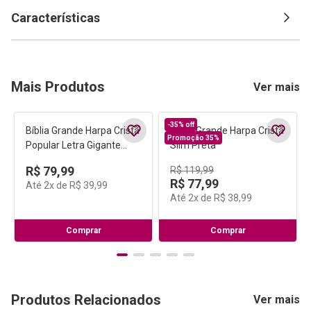
Características
Mais Produtos
Ver mais
-
35%
off
Promoção 35%
Bíblia Grande Harpa Cristã
Bíblia Grande Harpa Cristã
Popular Letra Gigante
Slim Preta
Preta
R$
119
,
99