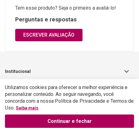
Tem esse produto? Seja o primeiro a avaliá-lo!
Perguntas e respostas
ESCREVER AVALIAÇÃO
Institucional
Sobre a Empresa
Utilizamos cookies para oferecer a melhor experiência e
Parceiros
personalizar conteúdo. Ao seguir navegando, você
Política de Privacidade
concorda com a nossa Política de Privacidade e Termos de
Teste Maeztra
Política de Vendas
Trabalhe Conosco
Uso.
Saiba mais
Autores
Política de Troca e Devolução
Fale Conosco
Continuar e fechar
Editorial Patmos
Catálogos de Produtos
Atendimento
FAQ - Dúvidas
CGADB
Segunda a Sexta | 8:00h às
Nossas Lojas