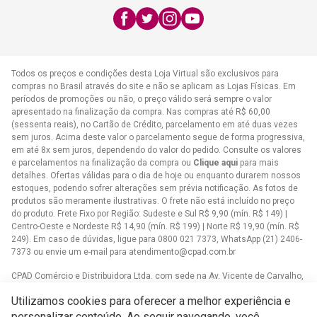
E-mail:
atendimento@cpad.com.br
Todos os preços e condições desta Loja Virtual são exclusivos para
compras no Brasil através do site e não se aplicam as Lojas Físicas. Em
períodos de promoções ou não, o preço válido será sempre o valor
apresentado na finalização da compra. Nas compras até R$ 60,00
(sessenta reais), no Cartão de Crédito, parcelamento em até duas vezes
sem juros. Acima deste valor o parcelamento segue de forma progressiva,
em até 8x sem juros, dependendo do valor do pedido. Consulte os valores
e parcelamentos na finalização da compra ou
Clique aqui
para mais
detalhes. Ofertas válidas para o dia de hoje ou enquanto durarem nossos
estoques, podendo sofrer alterações sem prévia notificação. As fotos de
produtos são meramente ilustrativas. O frete não está incluído no preço
do produto. Frete Fixo por Região: Sudeste e Sul R$ 9,90 (mín. R$ 149) |
Centro-Oeste e Nordeste R$ 14,90 (mín. R$ 199) | Norte R$ 19,90 (mín. R$
249). Em caso de dúvidas, ligue para 0800 021 7373, WhatsApp (21) 2406-
7373 ou envie um e-mail para
atendimento@cpad.com.br
CPAD Comércio e Distribuidora Ltda. com sede na Av. Vicente de Carvalho,
1083 - Vila da Penha, Rio de Janeiro/RJ CNPJ 33.805.724/0001-61
Utilizamos cookies para oferecer a melhor experiência e
Casa Publicadora das Assembleias de Deus com sede na Av. Brasil,
personalizar conteúdo. Ao seguir navegando, você