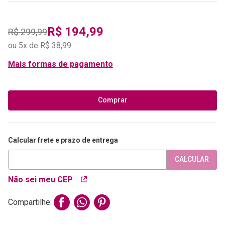
R$
194
,
99
R$
299
,
99
ou
5
x de
R$
38
,
99
Mais formas de pagamento
Comprar
Calcular frete e prazo de entrega
CALCULAR
Não sei meu CEP
Compartilhe: