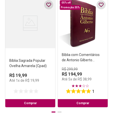
-
35%
off
Promoção 35%
Bíblia com Comentários
de Antonio Gilberto
Bíblia Sagrada Popular
Grande Luxo Vinho
Ovelha Amarela (Cpad)
R$
299
,
99
R$
194
,
99
R$
19
,
99
Até
5
x de
R$
38
,
99
Até
1
x de
R$
19
,
99
★
★
★
☆
☆
1
Comprar
Comprar