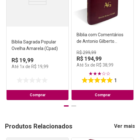
Bíblia com Comentários
de Antonio Gilberto
Bíblia Sagrada Popular
Grande Luxo Vinho
Ovelha Amarela (Cpad)
R$
299
,
99
R$
194
,
99
R$
19
,
99
Até
5
x de
R$
38
,
99
Até
1
x de
R$
19
,
99
★
★
★
☆
☆
1
Comprar
Comprar
Produtos Relacionados
Ver mais