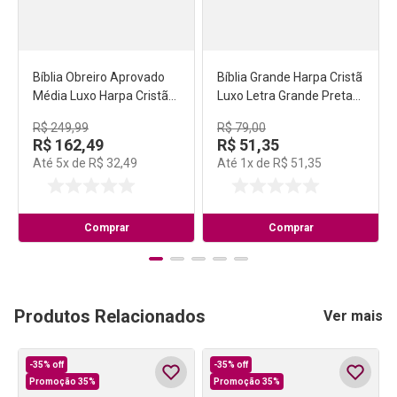
Bíblia Obreiro Aprovado
Bíblia Grande Harpa Cristã
Média Luxo Harpa Cristã
Luxo Letra Grande Preta
Azul
(UMADER)
R$
249
,
99
R$
79
,
00
R$
162
,
49
R$
51
,
35
Até
5
x de
R$
32
,
49
Até
1
x de
R$
51
,
35
Comprar
Comprar
Produtos Relacionados
Ver mais
-
35%
off
-
35%
off
Promoção 35%
Promoção 35%