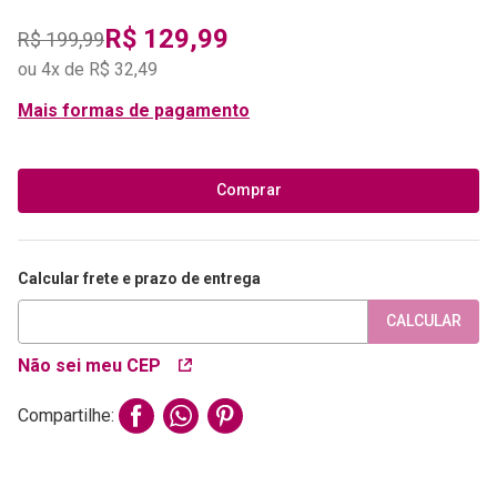
R$
129
,
99
R$
199
,
99
ou
4
x de
R$
32
,
49
Mais formas de pagamento
Comprar
Calcular frete e prazo de entrega
CALCULAR
Não sei meu CEP
Compartilhe: