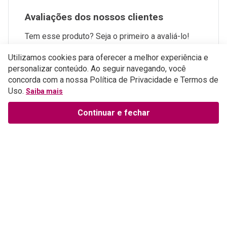
Avaliações dos nossos clientes
Tem esse produto? Seja o primeiro a avaliá-lo!
Perguntas e respostas
Utilizamos cookies para oferecer a melhor experiência e
personalizar conteúdo. Ao seguir navegando, você
concorda com a nossa Política de Privacidade e Termos de
ESCREVER AVALIAÇÃO
Uso.
Saiba mais
Continuar e fechar
Institucional
Sobre a Empresa
Parceiros
Política de Privacidade
Teste Maeztra
Política de Vendas
Trabalhe Conosco
Autores
Política de Troca e Devolução
Fale Conosco
Editorial Patmos
Catálogos de Produtos
Atendimento