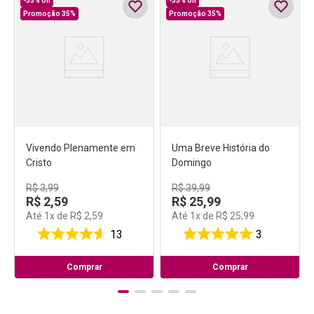
-
35%
off
-
35%
off
Promoção 35%
Promoção 35%
Vivendo Plenamente em
Uma Breve História do
Cristo
Domingo
R$
3
,
99
R$
39
,
99
R$
2
,
59
R$
25
,
99
Até
1
x de
R$
2
,
59
Até
1
x de
R$
25
,
99
13
3
Comprar
Comprar