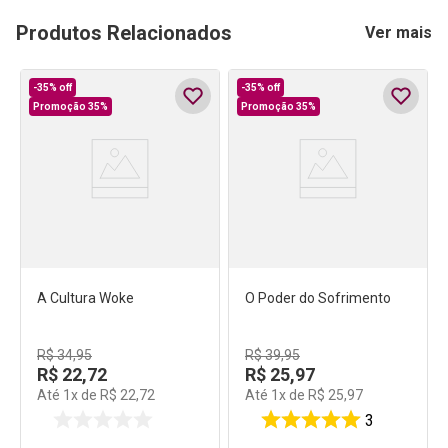
Produtos Relacionados
Ver mais
-
35%
off
-
35%
off
Promoção 35%
Promoção 35%
A Cultura Woke
O Poder do Sofrimento
R$
34
,
95
R$
39
,
95
R$
22
,
72
R$
25
,
97
Até
1
x de
R$
22
,
72
Até
1
x de
R$
25
,
97
3