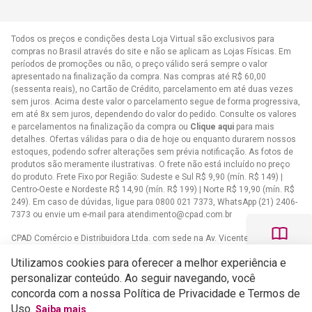
Todos os preços e condições desta Loja Virtual são exclusivos para
compras no Brasil através do site e não se aplicam as Lojas Físicas. Em
períodos de promoções ou não, o preço válido será sempre o valor
apresentado na finalização da compra. Nas compras até R$ 60,00
(sessenta reais), no Cartão de Crédito, parcelamento em até duas vezes
sem juros. Acima deste valor o parcelamento segue de forma progressiva,
em até 8x sem juros, dependendo do valor do pedido. Consulte os valores
e parcelamentos na finalização da compra ou
Clique aqui
para mais
detalhes. Ofertas válidas para o dia de hoje ou enquanto durarem nossos
estoques, podendo sofrer alterações sem prévia notificação. As fotos de
produtos são meramente ilustrativas. O frete não está incluído no preço
do produto. Frete Fixo por Região: Sudeste e Sul R$ 9,90 (mín. R$ 149) |
Centro-Oeste e Nordeste R$ 14,90 (mín. R$ 199) | Norte R$ 19,90 (mín. R$
249). Em caso de dúvidas, ligue para 0800 021 7373, WhatsApp (21) 2406-
7373 ou envie um e-mail para
atendimento@cpad.com.br
CPAD Comércio e Distribuidora Ltda. com sede na Av. Vicente de Carvalho,
1083 - Vila da Penha, Rio de Janeiro/RJ CNPJ 33.805.724/0001-61
Utilizamos cookies para oferecer a melhor experiência e
Casa Publicadora das Assembleias de Deus com sede na Av. Brasil,
personalizar conteúdo. Ao seguir navegando, você
34.401 - Bangu - CEP 21852-002 - Rio de Janeiro - RJCNPJ
concorda com a nossa Política de Privacidade e Termos de
33.608.332/0001-02
Uso.
Saiba mais