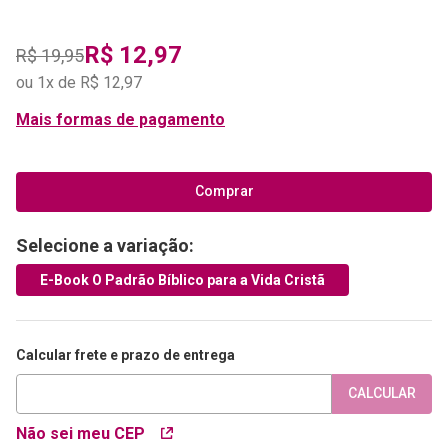
R$
12
,
97
R$
19
,
95
ou
1
x de
R$
12
,
97
Mais formas de pagamento
Comprar
Selecione a variação:
E-Book O Padrão Bíblico para a Vida Cristã
Calcular frete e prazo de entrega
CALCULAR
Não sei meu CEP