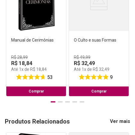
Manual de Cerimônias
O Culto e suas Formas
R$
28
,
99
R$
49
,
99
R$
18
,
84
R$
32
,
49
Até
1
x de
R$
18
,
84
Até
1
x de
R$
32
,
49
53
9
Comprar
Comprar
Produtos Relacionados
Ver mais