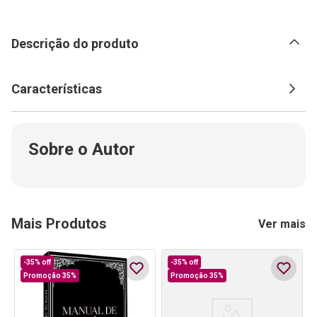
Descrição do produto
Características
Sobre o Autor
Mais Produtos
Ver mais
-
35%
off
-
35%
off
Promoção 35%
Promoção 35%