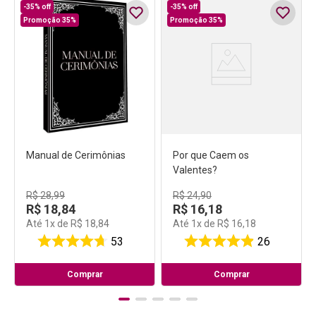
-
35%
off
-
35%
off
Promoção 35%
Promoção 35%
Manual de Cerimônias
Por que Caem os
Valentes?
R$
28
,
99
R$
24
,
90
R$
18
,
84
R$
16
,
18
Até
1
x de
R$
18
,
84
Até
1
x de
R$
16
,
18
53
26
Comprar
Comprar