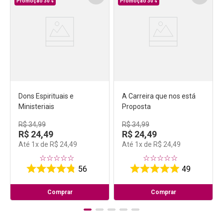
Promoção 30%
Promoção 30%
Dons Espirituais e
A Carreira que nos está
Ministeriais
Proposta
R$
34
,
99
R$
34
,
99
R$
24
,
49
R$
24
,
49
Até
1
x de
R$
24
,
49
Até
1
x de
R$
24
,
49
☆
☆
☆
☆
☆
☆
☆
☆
☆
☆
56
49
Comprar
Comprar