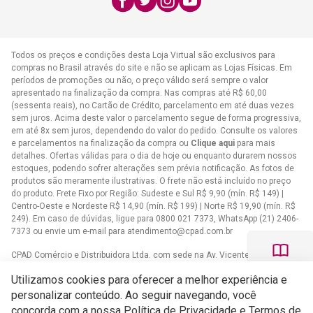
atendimento@cpad.com.br
Todos os preços e condições desta Loja Virtual são exclusivos para
compras no Brasil através do site e não se aplicam as Lojas Físicas. Em
períodos de promoções ou não, o preço válido será sempre o valor
apresentado na finalização da compra. Nas compras até R$ 60,00
(sessenta reais), no Cartão de Crédito, parcelamento em até duas vezes
sem juros. Acima deste valor o parcelamento segue de forma progressiva,
em até 8x sem juros, dependendo do valor do pedido. Consulte os valores
e parcelamentos na finalização da compra ou
Clique aqui
para mais
detalhes. Ofertas válidas para o dia de hoje ou enquanto durarem nossos
estoques, podendo sofrer alterações sem prévia notificação. As fotos de
produtos são meramente ilustrativas. O frete não está incluído no preço
do produto. Frete Fixo por Região: Sudeste e Sul R$ 9,90 (mín. R$ 149) |
Centro-Oeste e Nordeste R$ 14,90 (mín. R$ 199) | Norte R$ 19,90 (mín. R$
249). Em caso de dúvidas, ligue para 0800 021 7373, WhatsApp (21) 2406-
7373 ou envie um e-mail para
atendimento@cpad.com.br
CPAD Comércio e Distribuidora Ltda. com sede na Av. Vicente de Carvalho,
1083 - Vila da Penha, Rio de Janeiro/RJ CNPJ 33.805.724/0001-61
Utilizamos cookies para oferecer a melhor experiência e
Casa Publicadora das Assembleias de Deus com sede na Av. Brasil,
personalizar conteúdo. Ao seguir navegando, você
34.401 - Bangu - CEP 21852-002 - Rio de Janeiro - RJCNPJ
concorda com a nossa Política de Privacidade e Termos de