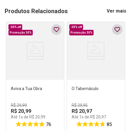
Produtos Relacionados
Ver mais
-
30%
off
-
30%
off
Promoção 30%
Promoção 30%
Aviva a Tua Obra
O Tabernáculo
R$
29
,
99
R$
29
,
95
R$
20
,
99
R$
20
,
97
Até
1
x de
R$
20
,
99
Até
1
x de
R$
20
,
97
76
85