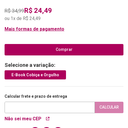
R$
24
,
49
R$
34
,
99
ou
1
x de
R$
24
,
49
Mais formas de pagamento
Comprar
Selecione a variação:
E-Book Cobiça e Orgulho
Calcular frete e prazo de entrega
CALCULAR
Não sei meu CEP