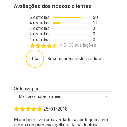
Avaliações dos nossos clientes
5
estrelas
50
4
estrelas
12
3
estrelas
3
2
estrelas
0
1
estrelas
0
4.5
65
avaliações
0%
Recomendam este produto
Ordernar por:
Melhores notas primeiro
25/01/2018
Muito bom livro uma verdadeira apologética em
defesa do puro evangelho e da sã doutrina