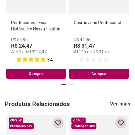
Pentecostes - Essa
Cosmovisão Pentecostal
História é a Nossa História
R$
34
,
95
R$
44
,
95
R$
24
,
47
R$
31
,
47
Até
1
x de
R$
24
,
47
Até
1
x de
R$
31
,
47
34
Comprar
Comprar
Produtos Relacionados
Ver mais
-
30%
off
-
30%
off
Promoção 30%
Promoção 30%