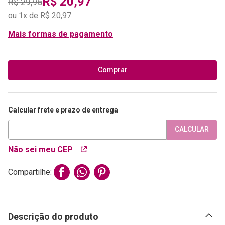
R$
20
,
97
R$
29
,
95
ou
1
x de
R$
20
,
97
Mais formas de pagamento
Comprar
Calcular frete e prazo de entrega
CALCULAR
Não sei meu CEP
Compartilhe:
Descrição do produto