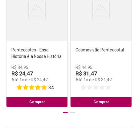
Pentecostes - Essa
Cosmovisão Pentecostal
História é a Nossa História
R$
34
,
95
R$
44
,
95
R$
24
,
47
R$
31
,
47
Até
1
x de
R$
24
,
47
Até
1
x de
R$
31
,
47
34
Comprar
Comprar