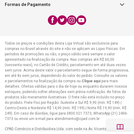
Formas de Pagamento
WhatsApp:
(21) 2406-7373
E-mail:
atendimento@cpad.com.br
Todos os preços e condições desta Loja Virtual são exclusivos para
compras no Brasil através do site e não se aplicam as Lojas Físicas. Em
períodos de promoções ou não, o preço válido será sempre o valor
apresentado na finalização da compra. Nas compras até R$ 60,00
(sessenta reais), no Cartão de Crédito, parcelamento em até duas vezes
sem juros. Acima deste valor o parcelamento segue de forma progressiva,
em até 8x sem juros, dependendo do valor do pedido. Consulte os valores
e parcelamentos na finalização da compra ou
Clique aqui
para mais
detalhes. Ofertas válidas para o dia de hoje ou enquanto durarem nossos
estoques, podendo sofrer alterações sem prévia notificação. As fotos de
produtos são meramente ilustrativas. O frete não está incluído no preço
do produto. Frete Fixo por Região: Sudeste e Sul R$ 9,90 (mín. R$ 149) |
Centro-Oeste e Nordeste R$ 14,90 (mín. R$ 199) | Norte R$ 19,90 (mín. R$
249). Em caso de dúvidas, ligue para 0800 021 7373, WhatsApp (21) 2406-
7373 ou envie um e-mail para
atendimento@cpad.com.br
CPAD Comércio e Distribuidora Ltda. com sede na Av. Vicente de Carvalho,