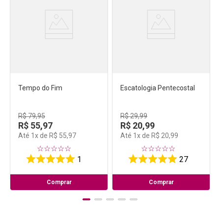
Tempo do Fim
Escatologia Pentecostal
R$
79
,
95
R$
29
,
99
R$
55
,
97
R$
20
,
99
Até
1
x de
R$
55
,
97
Até
1
x de
R$
20
,
99
☆
☆
☆
☆
☆
☆
☆
☆
☆
☆
1
27
Comprar
Comprar