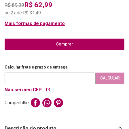
R$
62
,
99
R$
89
,
99
ou
2
x de
R$
31
,
49
Mais formas de pagamento
Comprar
Calcular frete e prazo de entrega
CALCULAR
Não sei meu CEP
Compartilhe:
Descrição do produto