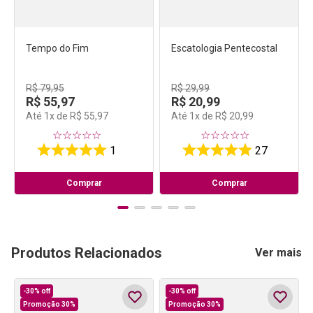
Tempo do Fim
Escatologia Pentecostal
R$
79
,
95
R$
29
,
99
R$
55
,
97
R$
20
,
99
Até
1
x de
R$
55
,
97
Até
1
x de
R$
20
,
99
☆
☆
☆
☆
☆
☆
☆
☆
☆
☆
1
27
Comprar
Comprar
Produtos Relacionados
Ver mais
-
30%
off
-
30%
off
Promoção 30%
Promoção 30%