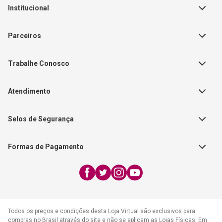
Institucional
Sobre a Empresa
Parceiros
Política de Privacidade
Teste Maeztra
Política de Vendas
Trabalhe Conosco
Autores
Política de Troca e Devolução
Fale Conosco
Editorial Patmos
Catálogos de Produtos
Atendimento
FAQ - Dúvidas
CGADB
Segunda a Sexta | 8:00h às
Nossas Lojas
FAECAD
Selos de Segurança
17:30h
Exceto feriados
Formas de Pagamento
WhatsApp:
(21) 2406-7373
E-mail:
atendimento@cpad.com.br
Todos os preços e condições desta Loja Virtual são exclusivos para
compras no Brasil através do site e não se aplicam as Lojas Físicas. Em