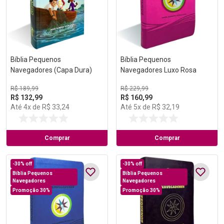
Bíblia Pequenos
Bíblia Pequenos
Navegadores (Capa Dura)
Navegadores Luxo Rosa
R$
189
,
99
R$
229
,
99
R$
132
,
99
R$
160
,
99
Até
4
x de
R$
33
,
24
Até
5
x de
R$
32
,
19
Comprar
Comprar
-
30%
off
-
30%
off
Bíblia Pequenos
Bíblia Pequenos
Navegadores
Navegadores
Promoção 30%
Promoção 30%