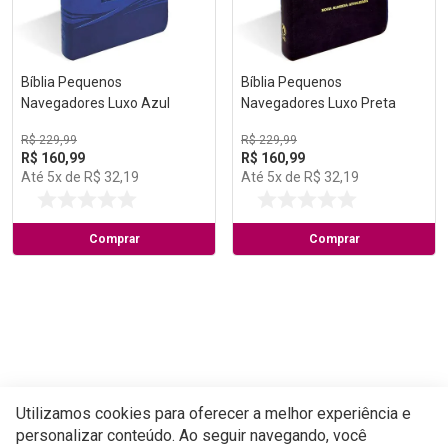
Bíblia Pequenos
Bíblia Pequenos
Navegadores Luxo Azul
Navegadores Luxo Preta
R$
229
,
99
R$
229
,
99
R$
160
,
99
R$
160
,
99
Até
5
x de
R$
32
,
19
Até
5
x de
R$
32
,
19
Comprar
Comprar
Utilizamos cookies para oferecer a melhor experiência e
personalizar conteúdo. Ao seguir navegando, você