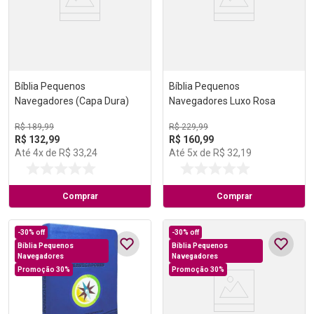
Bíblia Pequenos
Bíblia Pequenos
Navegadores (Capa Dura)
Navegadores Luxo Rosa
R$
189
,
99
R$
229
,
99
R$
132
,
99
R$
160
,
99
Até
4
x de
R$
33
,
24
Até
5
x de
R$
32
,
19
Comprar
Comprar
-
30%
off
-
30%
off
Bíblia Pequenos
Bíblia Pequenos
Navegadores
Navegadores
Promoção 30%
Promoção 30%