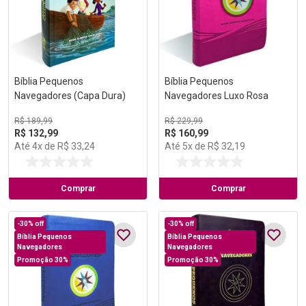
Bíblia Pequenos
Bíblia Pequenos
Navegadores (Capa Dura)
Navegadores Luxo Rosa
R$
189
,
99
R$
229
,
99
R$
132
,
99
R$
160
,
99
Até
4
x de
R$
33
,
24
Até
5
x de
R$
32
,
19
Comprar
Comprar
-
30%
off
-
30%
off
Bíblia Pequenos
Bíblia Pequenos
Navegadores
Navegadores
Promoção 30%
Promoção 30%