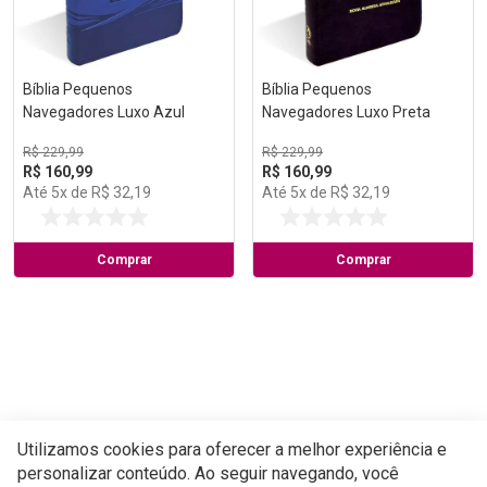
Bíblia Pequenos
Bíblia Pequenos
Navegadores Luxo Azul
Navegadores Luxo Preta
R$
229
,
99
R$
229
,
99
R$
160
,
99
R$
160
,
99
Até
5
x de
R$
32
,
19
Até
5
x de
R$
32
,
19
Comprar
Comprar
Utilizamos cookies para oferecer a melhor experiência e
personalizar conteúdo. Ao seguir navegando, você