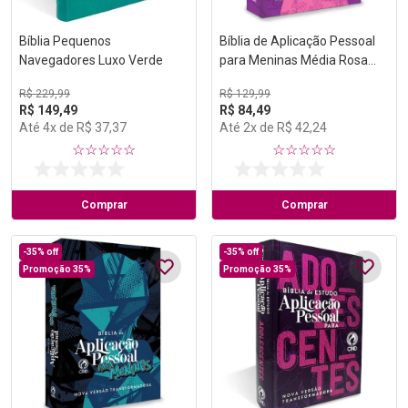
Bíblia Pequenos
Bíblia de Aplicação Pessoal
Navegadores Luxo Verde
para Meninas Média Rosa
Capa Dura NVT
R$
229
,
99
R$
129
,
99
R$
149
,
49
R$
84
,
49
Até
4
x de
R$
37
,
37
Até
2
x de
R$
42
,
24
☆
☆
☆
☆
☆
☆
☆
☆
☆
☆
Comprar
Comprar
-
35%
off
-
35%
off
Promoção 35%
Promoção 35%