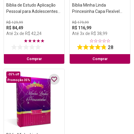
Bíblia de Estudo Aplicação
Bíblia Minha Linda
Pessoal para Adolescentes
Princesinha Capa Flexível
Média Laranja Capa Dura
com Fecho
R$
129
,
99
R$
179
,
99
NVT
R$
84
,
49
R$
116
,
99
Até
2
x de
R$
42
,
24
Até
3
x de
R$
38
,
99
★
★
★
★
★
☆
☆
☆
☆
☆
28
Comprar
Comprar
-
35%
off
Promoção 35%