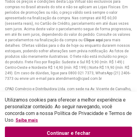
Todos os preços e condições desta Loja Virtual são exclusivos para
compras no Brasil através do site e não se aplicam as Lojas Físicas. Em
períodos de promoções ou não, o preço válido será sempre o valor
apresentado na finalização da compra. Nas compras até R$ 60,00
(sessenta reais), no Cartão de Crédito, parcelamento em até duas vezes
sem juros. Acima deste valor o parcelamento segue de forma progressiva,
em até 8x sem juros, dependendo do valor do pedido. Consulte os valores
e parcelamentos na finalização da compra ou
Clique aqui
para mais
detalhes. Ofertas válidas para o dia de hoje ou enquanto durarem nossos
estoques, podendo sofrer alterações sem prévia notificação. As fotos de
produtos são meramente ilustrativas. O frete não está incluído no preço
do produto. Frete Fixo por Região: Sudeste e Sul R$ 9,90 (mín. R$ 149) |
Centro-Oeste e Nordeste R$ 14,90 (mín. R$ 199) | Norte R$ 19,90 (mín. R$
249). Em caso de dúvidas, ligue para 0800 021 7373, WhatsApp (21) 2406-
7373 ou envie um e-mail para
atendimento@cpad.com.br
CPAD Comércio e Distribuidora Ltda. com sede na Av. Vicente de Carvalho,
1083 - Vila da Penha, Rio de Janeiro/RJ CNPJ 33.805.724/0001-61
Utilizamos cookies para oferecer a melhor experiência e
Casa Publicadora das Assembleias de Deus com sede na Av. Brasil,
personalizar conteúdo. Ao seguir navegando, você
34.401 - Bangu - CEP 21852-002 - Rio de Janeiro - RJCNPJ
concorda com a nossa Política de Privacidade e Termos de
33.608.332/0001-02
Uso.
Saiba mais
Continuar e fechar