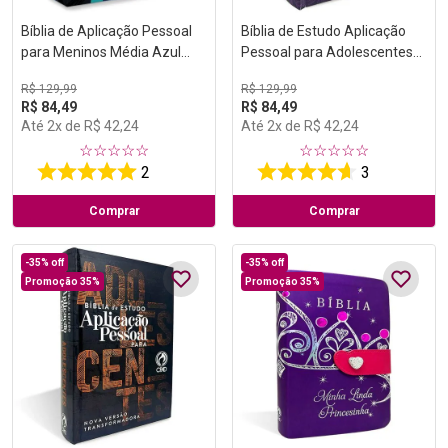
Bíblia de Aplicação Pessoal
Bíblia de Estudo Aplicação
para Meninos Média Azul
Pessoal para Adolescentes
Capa Dura NVT
Média Rosa Capa Dura NVT
R$
129
,
99
R$
129
,
99
R$
84
,
49
R$
84
,
49
Até
2
x de
R$
42
,
24
Até
2
x de
R$
42
,
24
☆
☆
☆
☆
☆
☆
☆
☆
☆
☆
2
3
Comprar
Comprar
-
35%
off
-
35%
off
Promoção 35%
Promoção 35%