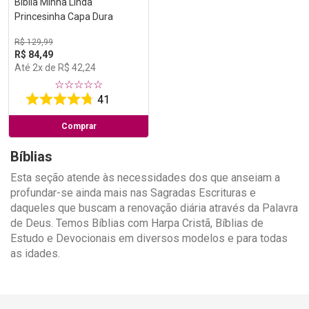
Bíblia Minha Linda
Princesinha Capa Dura
R$
129
,
99
R$
84
,
49
Até
2
x de
R$
42
,
24
☆
☆
☆
☆
☆
41
Comprar
Bíblias
Esta seção atende às necessidades dos que anseiam a
profundar-se ainda mais nas Sagradas Escrituras e
daqueles que buscam a renovação diária através da Palavra
de Deus. Temos Bíblias com Harpa Cristã, Bíblias de
Estudo e Devocionais em diversos modelos e para todas
as idades.