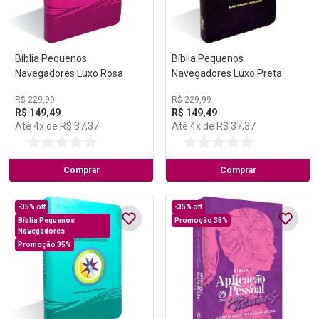
Bíblia Pequenos
Bíblia Pequenos
Navegadores Luxo Rosa
Navegadores Luxo Preta
R$
229
,
99
R$
229
,
99
R$
149
,
49
R$
149
,
49
Até
4
x de
R$
37
,
37
Até
4
x de
R$
37
,
37
Comprar
Comprar
-
35%
off
-
35%
off
Bíblia Pequenos
Promoção 35%
Navegadores
Promoção 35%