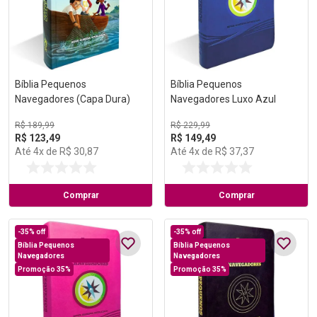
Bíblia Pequenos
Bíblia Pequenos
Navegadores (Capa Dura)
Navegadores Luxo Azul
R$
189
,
99
R$
229
,
99
R$
123
,
49
R$
149
,
49
Até
4
x de
R$
30
,
87
Até
4
x de
R$
37
,
37
Comprar
Comprar
-
35%
off
-
35%
off
Bíblia Pequenos
Bíblia Pequenos
Navegadores
Navegadores
Promoção 35%
Promoção 35%