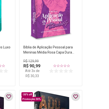
es Luxo
Bíblia de Aplicação Pessoal para
Meninas Média Rosa Capa Dura
NVT
R$
129
,
99
R$
90
,
99
☆
☆
☆
☆
☆
☆
☆
Até
3
x de
R$
30
,
33
-
30%
off
Promoção 30%