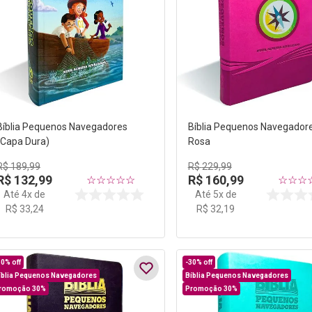
Bíblia Pequenos Navegadores
Bíblia Pequenos Navegador
(Capa Dura)
Rosa
R$
189
,
99
R$
229
,
99
R$
132
,
99
R$
160
,
99
☆
☆
☆
☆
☆
☆
☆
☆
Até
4
x de
Até
5
x de
R$
33
,
24
R$
32
,
19
30%
off
-
30%
off
íblia Pequenos Navegadores
Bíblia Pequenos Navegadores
romoção 30%
Promoção 30%