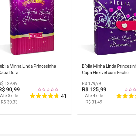
Bíblia Minha Linda Princesinha
Bíblia Minha Linda Princesin
Capa Dura
Capa Flexível com Fecho
R$
129
,
99
R$
179
,
99
R$
90
,
99
R$
125
,
99
☆
☆
☆
☆
☆
☆
☆
Até
3
x de
Até
4
x de
41
R$
30
,
33
R$
31
,
49