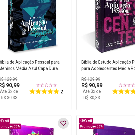
Bíblia de Aplicação Pessoal para
Bíblia de Estudo Aplicação 
Meninos Média Azul Capa Dura
para Adolescentes Média R
NVT
Capa Dura NVT
R$
129
,
99
R$
129
,
99
R$
90
,
99
R$
90
,
99
☆
☆
☆
☆
☆
☆
☆
☆
Até
3
x de
Até
3
x de
2
R$
30
,
33
R$
30
,
33
30%
off
-
30%
off
romoção 30%
Promoção 30%