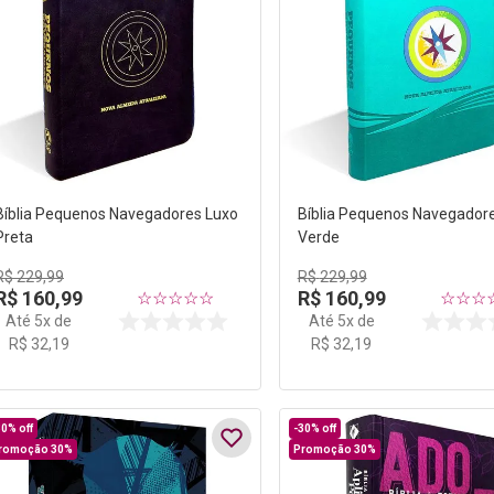
Bíblia Pequenos Navegadores Luxo
Bíblia Pequenos Navegador
Preta
Verde
R$
229
,
99
R$
229
,
99
R$
160
,
99
R$
160
,
99
☆
☆
☆
☆
☆
☆
☆
☆
Até
5
x de
Até
5
x de
R$
32
,
19
R$
32
,
19
30%
off
-
30%
off
romoção 30%
Promoção 30%