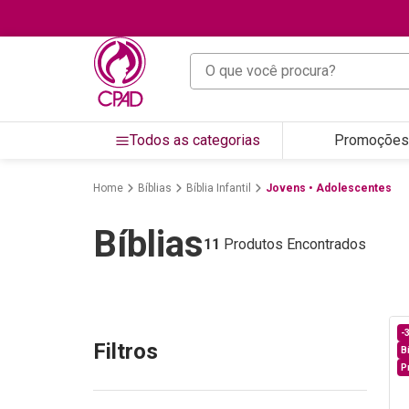
O que você procura?
Todos as categorias
Promoções
Bíblias
Bíblia Infantil
Jovens • Adolescentes
Bíblias
11
Produtos Encontrados
-
Filtros
B
P