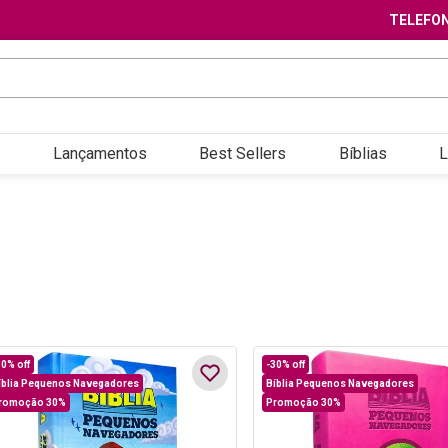
TELEFON
Lançamentos
Best Sellers
Bíblias
L
30%
off
-
30%
off
íblia Pequenos Navegadores
Bíblia Pequenos Navegadores
romoção 30%
Promoção 30%