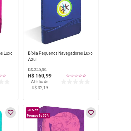
es Luxo
Bíblia Pequenos Navegadores Luxo
Azul
R$
229
,
99
R$
160
,
99
☆
☆
☆
☆
☆
☆
☆
Até
5
x de
R$
32
,
19
-
30%
off
Promoção 30%