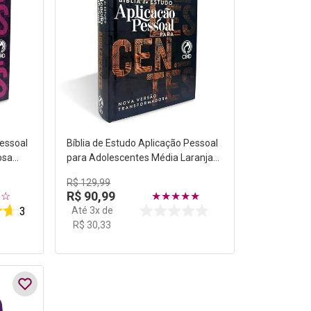
Pessoal
Bíblia de Estudo Aplicação Pessoal
osa
para Adolescentes Média Laranja
Capa Dura NVT
R$
129
,
99
R$
90
,
99
☆
☆
★
★
★
★
★
Até
3
x de
3
R$
30
,
33