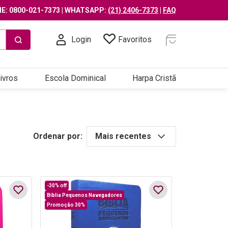
E: 0800-021-7373 | WHATSAPP:
(21) 2406-7373
|
FAQ
Login
Favoritos
ivros
Escola Dominical
Harpa Cristã
Ordenar por:
Mais recentes
-
30%
off
Bíblia Pequenos Navegadores
Promoção 30%