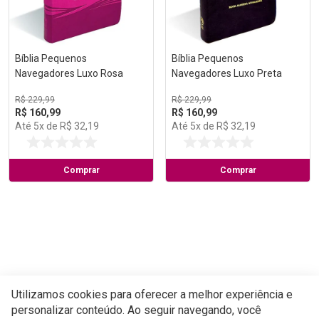
Bíblia Pequenos
Bíblia Pequenos
Navegadores Luxo Rosa
Navegadores Luxo Preta
R$
229
,
99
R$
229
,
99
R$
160
,
99
R$
160
,
99
Até
5
x de
R$
32
,
19
Até
5
x de
R$
32
,
19
Comprar
Comprar
Utilizamos cookies para oferecer a melhor experiência e
personalizar conteúdo. Ao seguir navegando, você