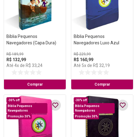
Bíblia Pequenos
Bíblia Pequenos
Navegadores (Capa Dura)
Navegadores Luxo Azul
R$
189
,
99
R$
229
,
99
R$
132
,
99
R$
160
,
99
Até
4
x de
R$
33
,
24
Até
5
x de
R$
32
,
19
Comprar
Comprar
-
30%
off
-
30%
off
Bíblia Pequenos
Bíblia Pequenos
Navegadores
Navegadores
Promoção 30%
Promoção 30%