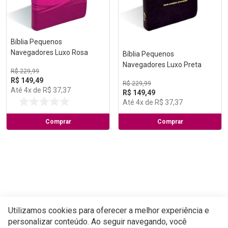
Bíblia Pequenos
Bíblia Pequenos
Navegadores Luxo Rosa
Navegadores Luxo Preta
R$
229
,
99
R$
229
,
99
R$
149
,
49
R$
149
,
49
Até
4
x de
R$
37
,
37
Até
4
x de
R$
37
,
37
Comprar
Comprar
Utilizamos cookies para oferecer a melhor experiência e
personalizar conteúdo. Ao seguir navegando, você