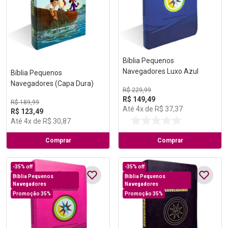
Bíblia Pequenos
Bíblia Pequenos
Navegadores (Capa Dura)
Navegadores Luxo Azul
R$
189
,
99
R$
229
,
99
R$
123
,
49
R$
149
,
49
Até
4
x de
R$
30
,
87
Até
4
x de
R$
37
,
37
Comprar
Comprar
-
35%
off
-
35%
off
Bíblia Pequenos
Bíblia Pequenos
Navegadores
Navegadores
Promoção 35%
Promoção 35%