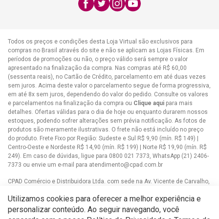
E-mail:
atendimento@cpad.com.br
Todos os preços e condições desta Loja Virtual são exclusivos para
compras no Brasil através do site e não se aplicam as Lojas Físicas. Em
períodos de promoções ou não, o preço válido será sempre o valor
apresentado na finalização da compra. Nas compras até R$ 60,00
(sessenta reais), no Cartão de Crédito, parcelamento em até duas vezes
sem juros. Acima deste valor o parcelamento segue de forma progressiva,
em até 8x sem juros, dependendo do valor do pedido. Consulte os valores
e parcelamentos na finalização da compra ou
Clique aqui
para mais
detalhes. Ofertas válidas para o dia de hoje ou enquanto durarem nossos
estoques, podendo sofrer alterações sem prévia notificação. As fotos de
produtos são meramente ilustrativas. O frete não está incluído no preço
do produto. Frete Fixo por Região: Sudeste e Sul R$ 9,90 (mín. R$ 149) |
Centro-Oeste e Nordeste R$ 14,90 (mín. R$ 199) | Norte R$ 19,90 (mín. R$
249). Em caso de dúvidas, ligue para 0800 021 7373, WhatsApp (21) 2406-
7373 ou envie um e-mail para
atendimento@cpad.com.br
CPAD Comércio e Distribuidora Ltda. com sede na Av. Vicente de Carvalho,
1083 - Vila da Penha, Rio de Janeiro/RJ CNPJ 33.805.724/0001-61
Utilizamos cookies para oferecer a melhor experiência e
Casa Publicadora das Assembleias de Deus com sede na Av. Brasil,
personalizar conteúdo. Ao seguir navegando, você
34.401 - Bangu - CEP 21852-002 - Rio de Janeiro - RJCNPJ