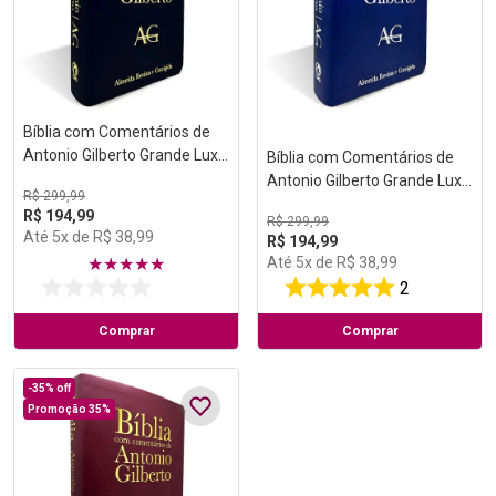
Bíblia com Comentários de
Antonio Gilberto Grande Luxo
Bíblia com Comentários de
Preta
Antonio Gilberto Grande Luxo
R$
299
,
99
Azul
R$
194
,
99
R$
299
,
99
Até
5
x de
R$
38
,
99
R$
194
,
99
Até
5
x de
R$
38
,
99
★
★
★
★
★
2
Comprar
Comprar
-
35%
off
Promoção 35%