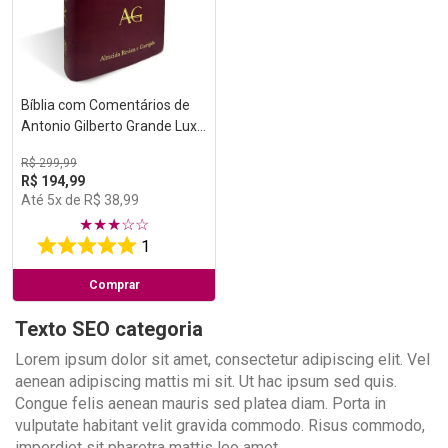
Bíblia com Comentários de
Antonio Gilberto Grande Luxo
Vinho
R$
299
,
99
R$
194
,
99
Até
5
x de
R$
38
,
99
★
★
★
☆
☆
1
Comprar
Texto SEO categoria
Lorem ipsum dolor sit amet, consectetur adipiscing elit. Vel
aenean adipiscing mattis mi sit. Ut hac ipsum sed quis.
Congue felis aenean mauris sed platea diam. Porta in
vulputate habitant velit gravida commodo. Risus commodo,
imperdiet sit pharetra mattis leo amet.