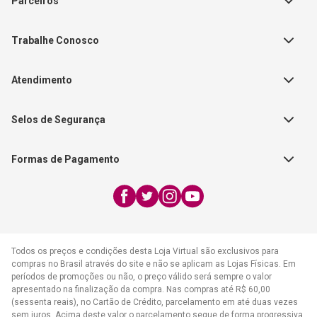
Parceiros
Política de Privacidade
Teste Maeztra
Política de Vendas
Trabalhe Conosco
Autores
Política de Troca e Devolução
Fale Conosco
Editorial Patmos
Catálogos de Produtos
Atendimento
FAQ - Dúvidas
CGADB
Segunda a Sexta | 8:00h às
Nossas Lojas
FAECAD
Selos de Segurança
17:30h
Exceto feriados
Formas de Pagamento
WhatsApp:
(21) 2406-7373
E-mail:
atendimento@cpad.com.br
Todos os preços e condições desta Loja Virtual são exclusivos para
compras no Brasil através do site e não se aplicam as Lojas Físicas. Em
períodos de promoções ou não, o preço válido será sempre o valor
apresentado na finalização da compra. Nas compras até R$ 60,00
(sessenta reais), no Cartão de Crédito, parcelamento em até duas vezes
sem juros. Acima deste valor o parcelamento segue de forma progressiva,