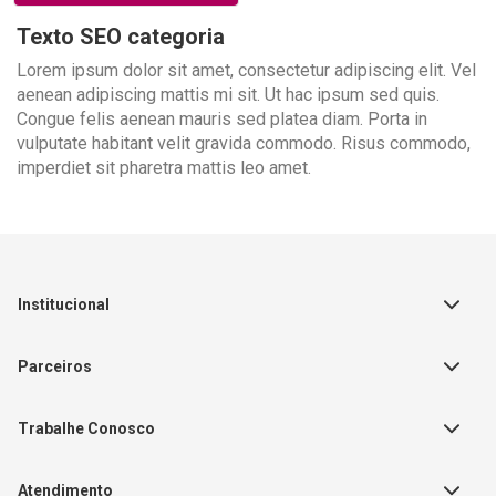
Texto SEO categoria
Lorem ipsum dolor sit amet, consectetur adipiscing elit. Vel
aenean adipiscing mattis mi sit. Ut hac ipsum sed quis.
Congue felis aenean mauris sed platea diam. Porta in
vulputate habitant velit gravida commodo. Risus commodo,
imperdiet sit pharetra mattis leo amet.
Institucional
Sobre a Empresa
Parceiros
Política de Privacidade
Teste Maeztra
Política de Vendas
Trabalhe Conosco
Autores
Política de Troca e Devolução
Fale Conosco
Editorial Patmos
Catálogos de Produtos
Atendimento