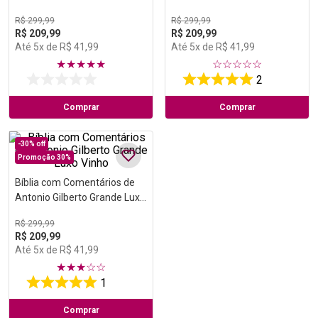
Preta
Azul
R$
299
,
99
R$
299
,
99
R$
209
,
99
R$
209
,
99
Até
5
x de
R$
41
,
99
Até
5
x de
R$
41
,
99
★
★
★
★
★
☆
☆
☆
☆
☆
2
Comprar
Comprar
-
30%
off
Promoção 30%
Bíblia com Comentários de
Antonio Gilberto Grande Luxo
Vinho
R$
299
,
99
R$
209
,
99
Até
5
x de
R$
41
,
99
★
★
★
☆
☆
1
Comprar