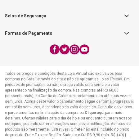
FAQ - Dúvidas
CGADB
Segunda a Sexta | 8:00h às
Nossas Lojas
FAECAD
Selos de Segurança
17:30h
Exceto feriados
Formas de Pagamento
WhatsApp:
(21) 2406-7373
E-mail:
atendimento@cpad.com.br
Todos os preços e condições desta Loja Virtual são exclusivos para
compras no Brasil através do site e não se aplicam as Lojas Físicas. Em
períodos de promoções ou não, o preço válido será sempre o valor
apresentado na finalização da compra. Nas compras até R$ 60,00
(sessenta reais), no Cartão de Crédito, parcelamento em até duas vezes
sem juros. Acima deste valor o parcelamento segue de forma progressiva,
em até 8x sem juros, dependendo do valor do pedido. Consulte os valores
e parcelamentos na finalização da compra ou
Clique aqui
para mais
detalhes. Ofertas válidas para o dia de hoje ou enquanto durarem nossos
estoques, podendo sofrer alterações sem prévia notificação. As fotos de
produtos são meramente ilustrativas. O frete não está incluído no preço
do produto. Frete Fixo por Região: Sudeste e Sul R$ 9,90 (mín. R$ 149) |