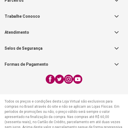
Parceiros
Política de Privacidade
Teste Maeztra
Política de Vendas
Trabalhe Conosco
Autores
Política de Troca e Devolução
Fale Conosco
Editorial Patmos
Catálogos de Produtos
Atendimento
FAQ - Dúvidas
CGADB
Segunda a Sexta | 8:00h às
Nossas Lojas
FAECAD
Selos de Segurança
17:30h
Exceto feriados
Formas de Pagamento
WhatsApp:
(21) 2406-7373
E-mail:
atendimento@cpad.com.br
Todos os preços e condições desta Loja Virtual são exclusivos para
compras no Brasil através do site e não se aplicam as Lojas Físicas. Em
períodos de promoções ou não, o preço válido será sempre o valor
apresentado na finalização da compra. Nas compras até R$ 60,00
(sessenta reais), no Cartão de Crédito, parcelamento em até duas vezes
sem juros. Acima deste valor o parcelamento segue de forma progressiva,