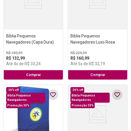
Bíblia Pequenos
Bíblia Pequenos
Navegadores (Capa Dura)
Navegadores Luxo Rosa
R$
189
,
99
R$
229
,
99
R$
132
,
99
R$
160
,
99
Até
4
x de
R$
33
,
24
Até
5
x de
R$
32
,
19
Comprar
Comprar
-
30%
off
-
30%
off
Bíblia Pequenos
Bíblia Pequenos
Navegadores
Navegadores
Promoção 30%
Promoção 30%