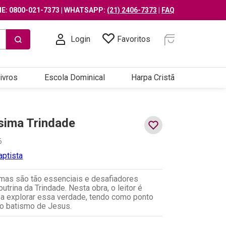
E: 0800-021-7373 | WHATSAPP:
(21) 2406-7373
|
FAQ
Login
Favoritos
ivros
Escola Dominical
Harpa Cristã
sima Trindade
6
aptista
mas são tão essenciais e desafiadores
utrina da Trindade. Nesta obra, o leitor é
a explorar essa verdade, tendo como ponto
 o batismo de Jesus.