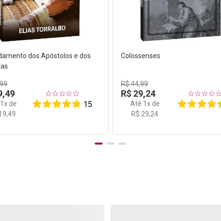
damento dos Apóstolos e dos
Colossenses
tas
99
R$
44
,
99
9
,
49
R$
29
,
24
☆
☆
☆
☆
☆
☆
☆
☆
☆
é
1
x de
Até
1
x de
15
19
,
49
R$
29
,
24