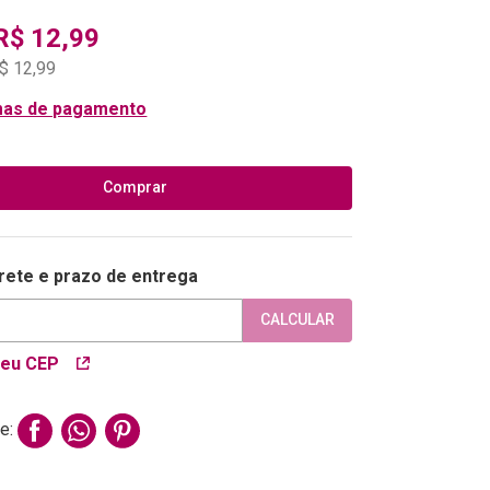
R$
12
,
99
$
12
,
99
mas de pagamento
Comprar
frete e prazo de entrega
CALCULAR
meu CEP
e: