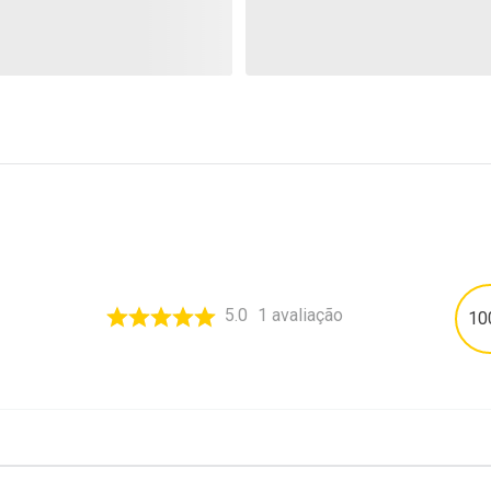
5.0
1
avaliação
10