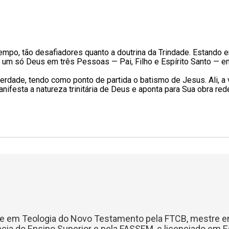
po, tão desafiadores quanto a doutrina da Trindade. Estando e
vo: um só Deus em três Pessoas — Pai, Filho e Espírito Santo — 
verdade, tendo como ponto de partida o batismo de Jesus. Ali, a 
ifesta a natureza trinitária de Deus e aponta para Sua obra re
re em Teologia do Novo Testamento pela FTCB, mestre em
ncia do Ensino Superior e pela FASSEM, e licenciado em 