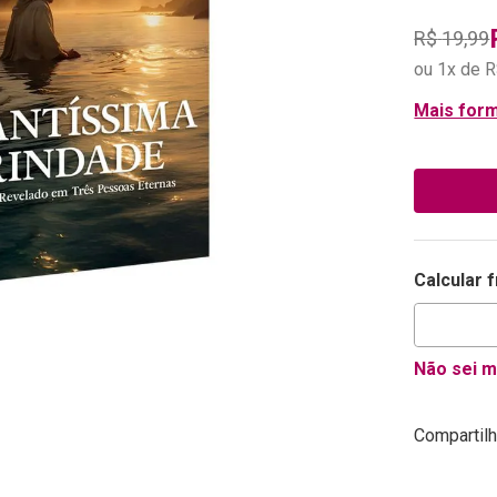
R$
19
,
99
ou
1
x de
R
Mais for
Calcular 
Não sei 
Compartilh