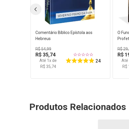
Comentário Bíblico Epístola aos
O Fun
Hebreus
Profe
R$
54
,
99
R$
29
,
R$
35
,
74
R$
1
☆
☆
☆
☆
☆
Até
1
x de
At
24
R$
35
,
74
R$
Produtos Relacionados