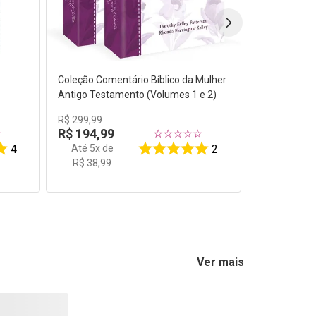
Coleção Comentário Bíblico da Mulher
Antigo Testamento (Volumes 1 e 2)
R$
299
,
99
R$
194
,
99
☆
☆
☆
☆
☆
☆
Até
5
x de
4
2
R$
38
,
99
Ver mais