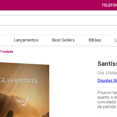
TELEFON
Lançamentos
Best Sellers
Bíblias
L
 Trindade
Santís
Cód
:
37606
Douglas B
Poucos te
quanto a do
convidado 
de partida