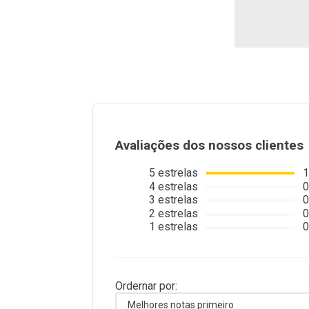
Avaliações dos nossos clientes
5
estrelas
1
4
estrelas
0
3
estrelas
0
2
estrelas
0
1
estrelas
0
Ordernar por:
Melhores notas primeiro