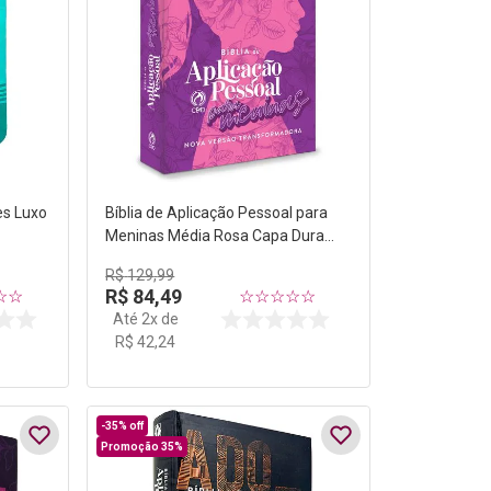
es Luxo
Bíblia de Aplicação Pessoal para
Meninas Média Rosa Capa Dura
NVT
R$
129
,
99
R$
84
,
49
☆
☆
☆
☆
☆
☆
☆
Até
2
x de
R$
42
,
24
-
35%
off
Promoção 35%