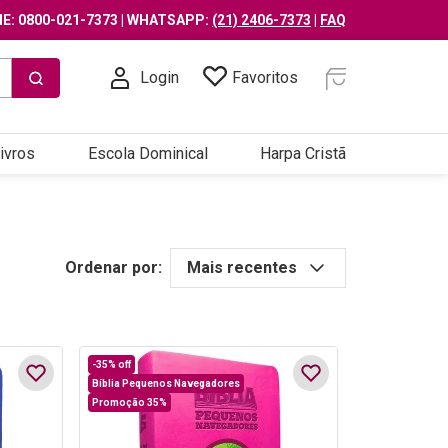
E: 0800-021-7373 | WHATSAPP:
(21) 2406-7373
|
FAQ
Login
Favoritos
ivros
Escola Dominical
Harpa Cristã
Ordenar por:
Mais recentes
-
35%
off
Bíblia Pequenos Navegadores
Promoção 35%