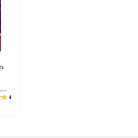
ha
☆
☆
41