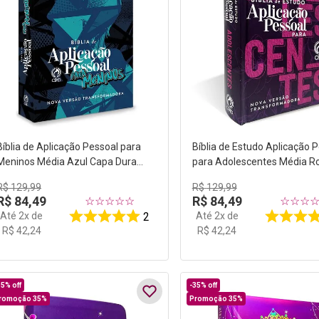
Bíblia de Aplicação Pessoal para
Bíblia de Estudo Aplicação 
Meninos Média Azul Capa Dura
para Adolescentes Média R
NVT
Capa Dura NVT
R$
129
,
99
R$
129
,
99
R$
84
,
49
R$
84
,
49
☆
☆
☆
☆
☆
☆
☆
☆
Até
2
x de
Até
2
x de
2
R$
42
,
24
R$
42
,
24
35%
off
-
35%
off
romoção 35%
Promoção 35%