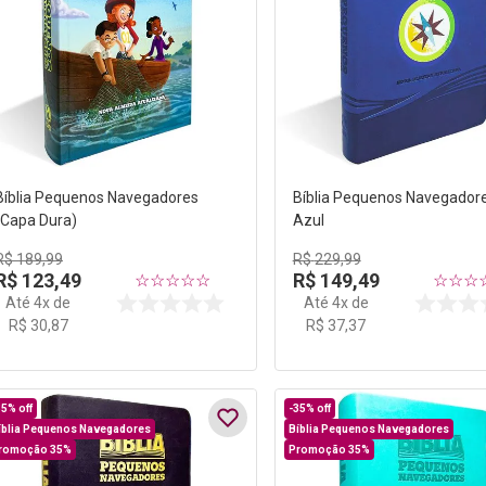
Bíblia Pequenos Navegadores
Bíblia Pequenos Navegador
(Capa Dura)
Azul
R$
189
,
99
R$
229
,
99
R$
123
,
49
R$
149
,
49
☆
☆
☆
☆
☆
☆
☆
☆
Até
4
x de
Até
4
x de
R$
30
,
87
R$
37
,
37
35%
off
-
35%
off
íblia Pequenos Navegadores
Bíblia Pequenos Navegadores
romoção 35%
Promoção 35%