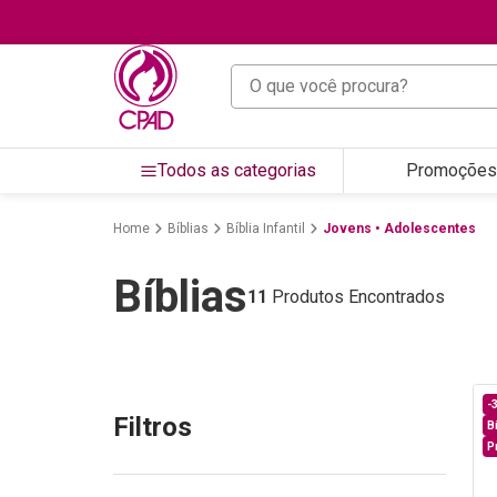
O que você procura?
Todos as categorias
Promoções
Bíblias
Bíblia Infantil
Jovens • Adolescentes
Bíblias
11
Produtos Encontrados
-
Filtros
B
P