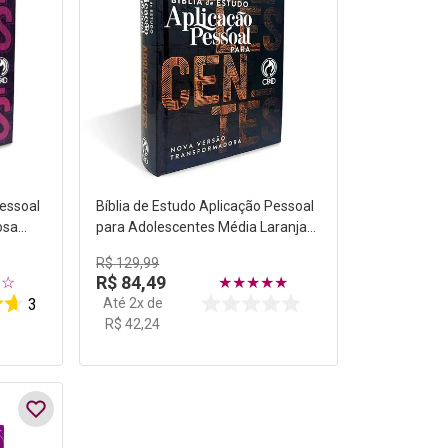
Pessoal
Bíblia de Estudo Aplicação Pessoal
osa
para Adolescentes Média Laranja
Capa Dura NVT
R$
129
,
99
R$
84
,
49
☆
☆
★
★
★
★
★
Até
2
x de
3
R$
42
,
24