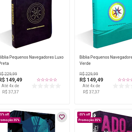
Bíblia Pequenos Navegadores Luxo
Bíblia Pequenos Navegador
Preta
Verde
R$
229
,
99
R$
229
,
99
R$
149
,
49
R$
149
,
49
☆
☆
☆
☆
☆
☆
☆
☆
Até
4
x de
Até
4
x de
R$
37
,
37
R$
37
,
37
35%
off
-
35%
off
romoção 35%
Promoção 35%