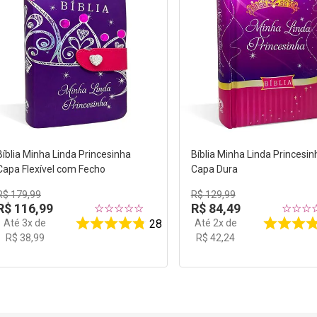
Bíblia Minha Linda Princesinha
Bíblia Minha Linda Princesin
Capa Flexível com Fecho
Capa Dura
R$
179
,
99
R$
129
,
99
R$
116
,
99
R$
84
,
49
☆
☆
☆
☆
☆
☆
☆
☆
Até
3
x de
Até
2
x de
28
R$
38
,
99
R$
42
,
24