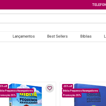
TELEFON
Lançamentos
Best Sellers
Bíblias
L
35%
off
-
35%
off
íblia Pequenos Navegadores
Bíblia Pequenos Navegadores
romoção 35%
Promoção 35%