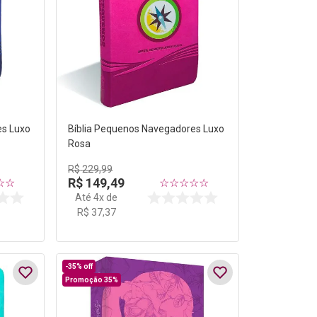
es Luxo
Bíblia Pequenos Navegadores Luxo
Rosa
R$
229
,
99
R$
149
,
49
☆
☆
☆
☆
☆
☆
☆
Até
4
x de
R$
37
,
37
-
35%
off
Promoção 35%