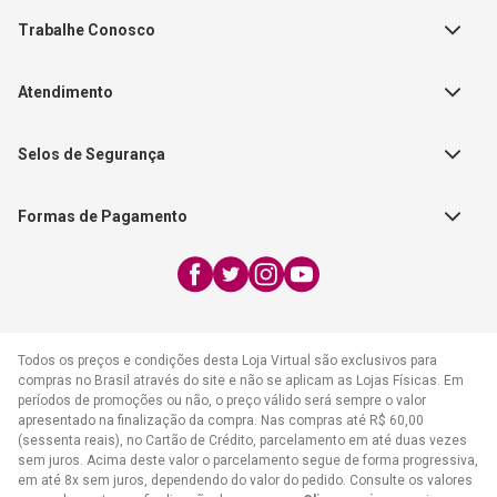
Teste Maeztra
Política de Vendas
Trabalhe Conosco
Autores
Política de Troca e Devolução
Fale Conosco
Editorial Patmos
Catálogos de Produtos
Atendimento
FAQ - Dúvidas
CGADB
Segunda a Sexta | 8:00h às
Nossas Lojas
FAECAD
Selos de Segurança
17:30h
Exceto feriados
Formas de Pagamento
WhatsApp:
(21) 2406-7373
E-mail:
atendimento@cpad.com.br
Todos os preços e condições desta Loja Virtual são exclusivos para
compras no Brasil através do site e não se aplicam as Lojas Físicas. Em
períodos de promoções ou não, o preço válido será sempre o valor
apresentado na finalização da compra. Nas compras até R$ 60,00
(sessenta reais), no Cartão de Crédito, parcelamento em até duas vezes
sem juros. Acima deste valor o parcelamento segue de forma progressiva,
em até 8x sem juros, dependendo do valor do pedido. Consulte os valores