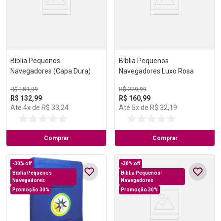
Bíblia Pequenos
Bíblia Pequenos
Navegadores (Capa Dura)
Navegadores Luxo Rosa
R$
189
,
99
R$
229
,
99
R$
132
,
99
R$
160
,
99
Até
4
x de
R$
33
,
24
Até
5
x de
R$
32
,
19
Comprar
Comprar
-
30%
off
-
30%
off
Bíblia Pequenos
Bíblia Pequenos
Navegadores
Navegadores
Promoção 30%
Promoção 30%