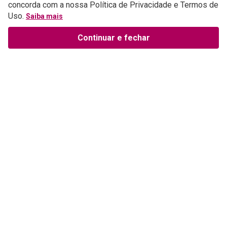
concorda com a nossa Política de Privacidade e Termos de
Uso.
Saiba mais
Continuar e fechar