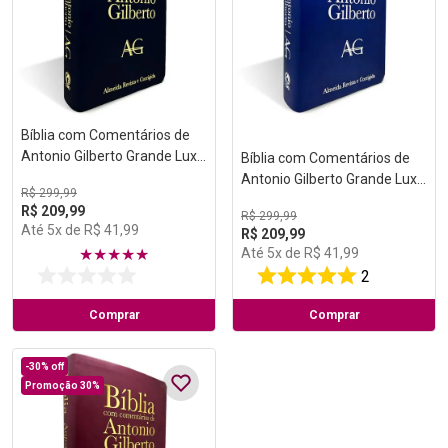
Bíblia com Comentários de
Antonio Gilberto Grande Luxo
Bíblia com Comentários de
Preta
Antonio Gilberto Grande Luxo
R$
299
,
99
Azul
R$
209
,
99
R$
299
,
99
Até
5
x de
R$
41
,
99
R$
209
,
99
Até
5
x de
R$
41
,
99
★
★
★
★
★
2
Comprar
Comprar
-
30%
off
Promoção 30%