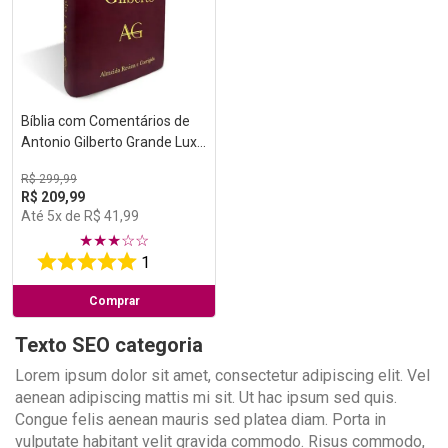
Bíblia com Comentários de
Antonio Gilberto Grande Luxo
Vinho
R$
299
,
99
R$
209
,
99
Até
5
x de
R$
41
,
99
★
★
★
☆
☆
1
Comprar
Texto SEO categoria
Lorem ipsum dolor sit amet, consectetur adipiscing elit. Vel
aenean adipiscing mattis mi sit. Ut hac ipsum sed quis.
Congue felis aenean mauris sed platea diam. Porta in
vulputate habitant velit gravida commodo. Risus commodo,