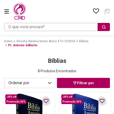
O que você procura?
Revista Adolescentes Aluno 4 Tri 920004
Bíblias
Pr. Antonio Gilberto
Bíblias
3
Produtos Encontrados
Filtrar por
-
30%
off
-
30%
off
Promoção 30%
Promoção 30%