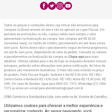
E-mail:
atendimento@cpad.com.br
Todos os preços e condições desta Loja Virtual são exclusivos para
compras no Brasil através do site e não se aplicam as Lojas Físicas. Em
períodos de promoções ou não, o preço válido será sempre o valor
apresentado na finalização da compra. Nas compras até R$ 60,00
(sessenta reais), no Cartão de Crédito, parcelamento em até duas vezes
sem juros. Acima deste valor o parcelamento segue de forma progressiva,
em até 8x sem juros, dependendo do valor do pedido. Consulte os valores
e parcelamentos na finalização da compra ou
Clique aqui
para mais
detalhes. Ofertas válidas para o dia de hoje ou enquanto durarem nossos
estoques, podendo sofrer alterações sem prévia notificação. As fotos de
produtos são meramente ilustrativas. O frete não está incluído no preço
do produto. Frete Fixo por Região: Sudeste e Sul R$ 9,90 (mín. R$ 149) |
Centro-Oeste e Nordeste R$ 14,90 (mín. R$ 199) | Norte R$ 19,90 (mín. R$
249). Em caso de dúvidas, ligue para 0800 021 7373, WhatsApp (21) 2406-
7373 ou envie um e-mail para
atendimento@cpad.com.br
CPAD Comércio e Distribuidora Ltda. com sede na Av. Vicente de Carvalho,
1083 - Vila da Penha, Rio de Janeiro/RJ CNPJ 33.805.724/0001-61
Utilizamos cookies para oferecer a melhor experiência e
Casa Publicadora das Assembleias de Deus com sede na Av. Brasil,
personalizar conteúdo. Ao seguir navegando, você