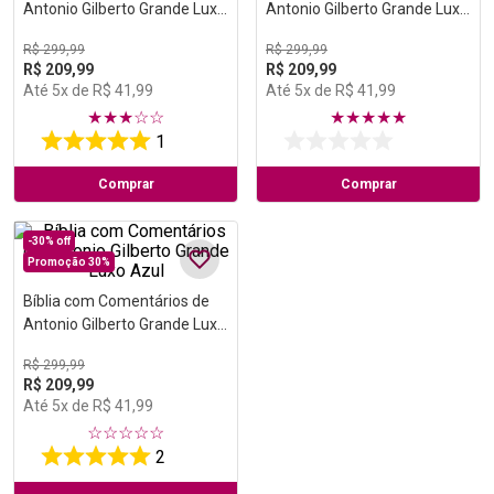
Antonio Gilberto Grande Luxo
Antonio Gilberto Grande Luxo
Vinho
Preta
R$
299
,
99
R$
299
,
99
R$
209
,
99
R$
209
,
99
Até
5
x de
R$
41
,
99
Até
5
x de
R$
41
,
99
★
★
★
☆
☆
★
★
★
★
★
1
Comprar
Comprar
-
30%
off
Promoção 30%
Bíblia com Comentários de
Antonio Gilberto Grande Luxo
Azul
R$
299
,
99
R$
209
,
99
Até
5
x de
R$
41
,
99
☆
☆
☆
☆
☆
2