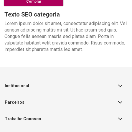
Comprar
Texto SEO categoria
Lorem ipsum dolor sit amet, consectetur adipiscing elit. Vel
aenean adipiscing mattis mi sit. Ut hac ipsum sed quis.
Congue felis aenean mauris sed platea diam. Porta in
vulputate habitant velit gravida commodo. Risus commodo,
imperdiet sit pharetra mattis leo amet.
Institucional
Sobre a Empresa
Parceiros
Política de Privacidade
Teste Maeztra
Política de Vendas
Trabalhe Conosco
Autores
Política de Troca e Devolução