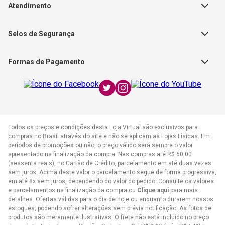
Fale Conosco
Editorial Patmos
Catálogos de Produtos
Atendimento
FAQ - Dúvidas
CGADB
Segunda a Sexta | 8:00h às
Nossas Lojas
FAECAD
Selos de Segurança
17:30h
Exceto feriados
Formas de Pagamento
WhatsApp:
(21) 2406-7373
E-mail:
atendimento@cpad.com.br
Todos os preços e condições desta Loja Virtual são exclusivos para
compras no Brasil através do site e não se aplicam as Lojas Físicas. Em
períodos de promoções ou não, o preço válido será sempre o valor
apresentado na finalização da compra. Nas compras até R$ 60,00
(sessenta reais), no Cartão de Crédito, parcelamento em até duas vezes
sem juros. Acima deste valor o parcelamento segue de forma progressiva,
em até 8x sem juros, dependendo do valor do pedido. Consulte os valores
e parcelamentos na finalização da compra ou
Clique aqui
para mais
detalhes. Ofertas válidas para o dia de hoje ou enquanto durarem nossos
estoques, podendo sofrer alterações sem prévia notificação. As fotos de
produtos são meramente ilustrativas. O frete não está incluído no preço