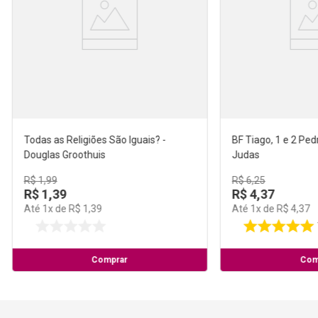
Todas as Religiões São Iguais? -
BF Tiago, 1 e 2 Pedr
Douglas Groothuis
Judas
R$
1
,
99
R$
6
,
25
R$
1
,
39
R$
4
,
37
Até
1
x de
R$
1
,
39
Até
1
x de
R$
4
,
37
Comprar
Com