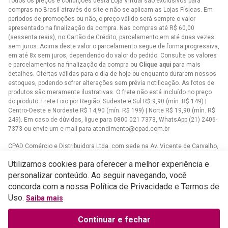
Todos os preços e condições desta Loja Virtual são exclusivos para
compras no Brasil através do site e não se aplicam as Lojas Físicas. Em
períodos de promoções ou não, o preço válido será sempre o valor
apresentado na finalização da compra. Nas compras até R$ 60,00
(sessenta reais), no Cartão de Crédito, parcelamento em até duas vezes
sem juros. Acima deste valor o parcelamento segue de forma progressiva,
em até 8x sem juros, dependendo do valor do pedido. Consulte os valores
e parcelamentos na finalização da compra ou
Clique aqui
para mais
detalhes. Ofertas válidas para o dia de hoje ou enquanto durarem nossos
estoques, podendo sofrer alterações sem prévia notificação. As fotos de
produtos são meramente ilustrativas. O frete não está incluído no preço
do produto. Frete Fixo por Região: Sudeste e Sul R$ 9,90 (mín. R$ 149) |
Centro-Oeste e Nordeste R$ 14,90 (mín. R$ 199) | Norte R$ 19,90 (mín. R$
249). Em caso de dúvidas, ligue para 0800 021 7373, WhatsApp (21) 2406-
7373 ou envie um e-mail para
atendimento@cpad.com.br
CPAD Comércio e Distribuidora Ltda. com sede na Av. Vicente de Carvalho,
1083 - Vila da Penha, Rio de Janeiro/RJ CNPJ 33.805.724/0001-61
Utilizamos cookies para oferecer a melhor experiência e
Casa Publicadora das Assembleias de Deus com sede na Av. Brasil,
personalizar conteúdo. Ao seguir navegando, você
34.401 - Bangu - CEP 21852-002 - Rio de Janeiro - RJCNPJ
concorda com a nossa Política de Privacidade e Termos de
33.608.332/0001-02
Uso.
Saiba mais
Continuar e fechar