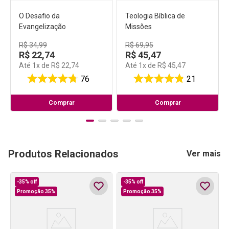
O Desafio da
Teologia Bíblica de
Evangelização
Missões
R$
34
,
99
R$
69
,
95
R$
22
,
74
R$
45
,
47
Até
1
x de
R$
22
,
74
Até
1
x de
R$
45
,
47
76
21
Comprar
Comprar
Produtos Relacionados
Ver mais
-
35%
off
-
35%
off
Promoção 35%
Promoção 35%