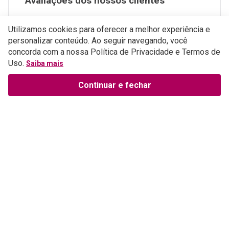
Avaliações dos nossos clientes
Tem esse produto? Seja o primeiro a avaliá-lo!
Utilizamos cookies para oferecer a melhor experiência e
Perguntas e respostas
personalizar conteúdo. Ao seguir navegando, você
concorda com a nossa Política de Privacidade e Termos de
Uso.
ESCREVER AVALIAÇÃO
Saiba mais
Continuar e fechar
Institucional
Sobre a Empresa
Parceiros
Política de Privacidade
Teste Maeztra
Política de Vendas
Trabalhe Conosco
Autores
Política de Troca e Devolução
Fale Conosco
Editorial Patmos
Catálogos de Produtos
Atendimento
FAQ - Dúvidas
CGADB