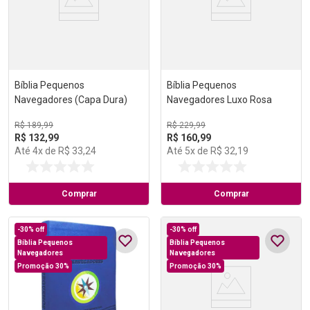
Bíblia Pequenos
Bíblia Pequenos
Navegadores (Capa Dura)
Navegadores Luxo Rosa
R$
189
,
99
R$
229
,
99
R$
132
,
99
R$
160
,
99
Até
4
x de
R$
33
,
24
Até
5
x de
R$
32
,
19
Comprar
Comprar
-
30%
off
-
30%
off
Bíblia Pequenos
Bíblia Pequenos
Navegadores
Navegadores
Promoção 30%
Promoção 30%