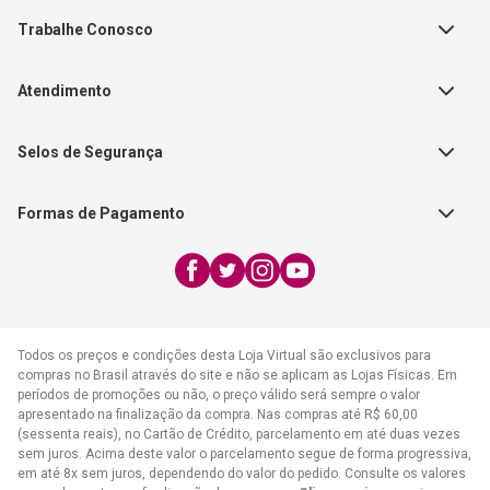
Teste Maeztra
Política de Vendas
Trabalhe Conosco
Autores
Política de Troca e Devolução
Fale Conosco
Editorial Patmos
Catálogos de Produtos
Atendimento
FAQ - Dúvidas
CGADB
Segunda a Sexta | 8:00h às
Nossas Lojas
FAECAD
Selos de Segurança
17:30h
Exceto feriados
Formas de Pagamento
WhatsApp:
(21) 2406-7373
E-mail:
atendimento@cpad.com.br
Todos os preços e condições desta Loja Virtual são exclusivos para
compras no Brasil através do site e não se aplicam as Lojas Físicas. Em
períodos de promoções ou não, o preço válido será sempre o valor
apresentado na finalização da compra. Nas compras até R$ 60,00
(sessenta reais), no Cartão de Crédito, parcelamento em até duas vezes
sem juros. Acima deste valor o parcelamento segue de forma progressiva,
em até 8x sem juros, dependendo do valor do pedido. Consulte os valores