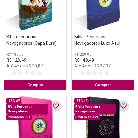
Bíblia Pequenos
Bíblia Pequenos
Navegadores (Capa Dura)
Navegadores Luxo Azul
R$
189
,
99
R$
229
,
99
R$
123
,
49
R$
149
,
49
Até
4
x de
R$
30
,
87
Até
4
x de
R$
37
,
37
Comprar
Comprar
-
35%
off
-
35%
off
Bíblia Pequenos
Bíblia Pequenos
Navegadores
Navegadores
Promoção 35%
Promoção 35%