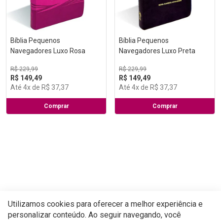
Bíblia Pequenos
Navegadores Luxo Preta
Bíblia Pequenos
Navegadores Luxo Rosa
R$
229
,
99
R$
149
,
49
R$
229
,
99
Até
4
x de
R$
37
,
37
R$
149
,
49
Até
4
x de
R$
37
,
37
Comprar
Comprar
Utilizamos cookies para oferecer a melhor experiência e
personalizar conteúdo. Ao seguir navegando, você