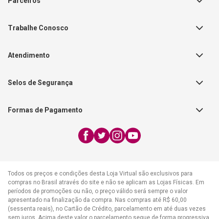
Parceiros
Política de Privacidade
Teste Maeztra
Política de Vendas
Trabalhe Conosco
Autores
Política de Troca e Devolução
Fale Conosco
Editorial Patmos
Catálogos de Produtos
Atendimento
FAQ - Dúvidas
CGADB
Segunda a Sexta | 8:00h às
Nossas Lojas
FAECAD
Selos de Segurança
17:30h
Exceto feriados
Formas de Pagamento
WhatsApp:
(21) 2406-7373
E-mail:
atendimento@cpad.com.br
Todos os preços e condições desta Loja Virtual são exclusivos para
compras no Brasil através do site e não se aplicam as Lojas Físicas. Em
períodos de promoções ou não, o preço válido será sempre o valor
apresentado na finalização da compra. Nas compras até R$ 60,00
(sessenta reais), no Cartão de Crédito, parcelamento em até duas vezes
sem juros. Acima deste valor o parcelamento segue de forma progressiva,