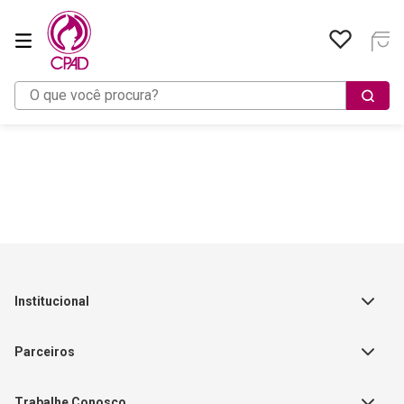
O que você procura?
Institucional
Sobre a Empresa
Parceiros
Política de Privacidade
Teste Maeztra
Política de Vendas
Trabalhe Conosco