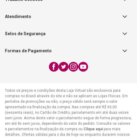
Autores
Política de Troca e Devolução
Fale Conosco
Editorial Patmos
Catálogos de Produtos
Atendimento
FAQ - Dúvidas
CGADB
Segunda a Sexta | 8:00h às
Nossas Lojas
FAECAD
Selos de Segurança
17:30h
Exceto feriados
Formas de Pagamento
WhatsApp:
(21) 2406-7373
E-mail:
atendimento@cpad.com.br
Todos os preços e condições desta Loja Virtual são exclusivos para
compras no Brasil através do site e não se aplicam as Lojas Físicas. Em
períodos de promoções ou não, o preço válido será sempre o valor
apresentado na finalização da compra. Nas compras até R$ 60,00
(sessenta reais), no Cartão de Crédito, parcelamento em até duas vezes
sem juros. Acima deste valor o parcelamento segue de forma progressiva,
em até 8x sem juros, dependendo do valor do pedido. Consulte os valores
e parcelamentos na finalização da compra ou
Clique aqui
para mais
detalhes. Ofertas válidas para o dia de hoje ou enquanto durarem nossos