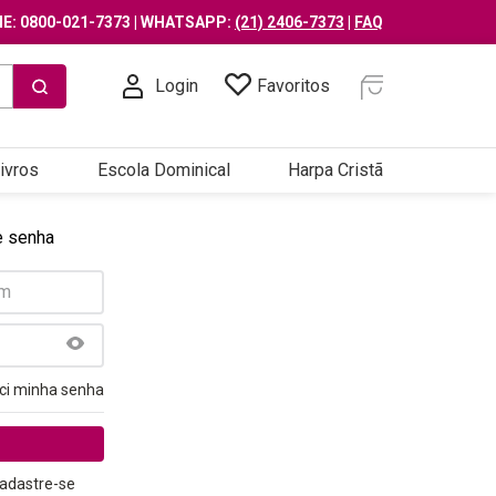
E: 0800-021-7373 | WHATSAPP:
(21) 2406-7373
|
FAQ
Login
Favoritos
ivros
Escola Dominical
Harpa Cristã
e senha
ci minha senha
adastre-se