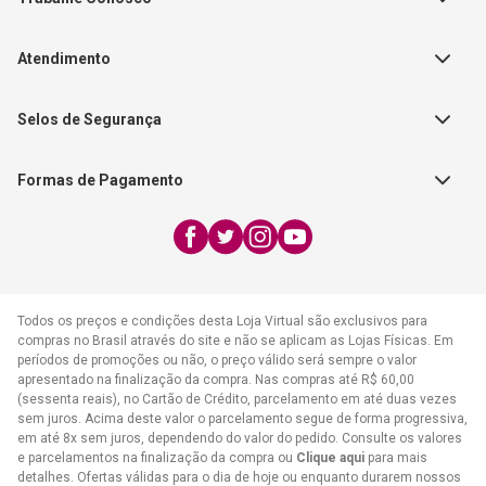
Autores
Política de Troca e Devolução
Fale Conosco
Editorial Patmos
Catálogos de Produtos
Atendimento
FAQ - Dúvidas
CGADB
Segunda a Sexta | 8:00h às
Nossas Lojas
FAECAD
Selos de Segurança
17:30h
Exceto feriados
Formas de Pagamento
WhatsApp:
(21) 2406-7373
E-mail:
atendimento@cpad.com.br
Todos os preços e condições desta Loja Virtual são exclusivos para
compras no Brasil através do site e não se aplicam as Lojas Físicas. Em
períodos de promoções ou não, o preço válido será sempre o valor
apresentado na finalização da compra. Nas compras até R$ 60,00
(sessenta reais), no Cartão de Crédito, parcelamento em até duas vezes
sem juros. Acima deste valor o parcelamento segue de forma progressiva,
em até 8x sem juros, dependendo do valor do pedido. Consulte os valores
e parcelamentos na finalização da compra ou
Clique aqui
para mais
detalhes. Ofertas válidas para o dia de hoje ou enquanto durarem nossos