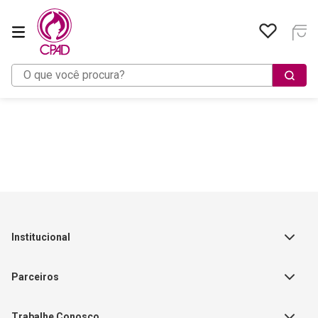
O que você procura?
Institucional
Sobre a Empresa
Parceiros
Política de Privacidade
Teste Maeztra
Política de Vendas
Trabalhe Conosco