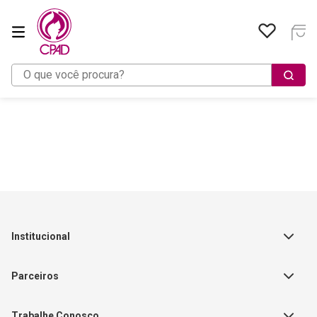
O que você procura?
Institucional
Sobre a Empresa
Parceiros
Política de Privacidade
Teste Maeztra
Política de Vendas
Trabalhe Conosco