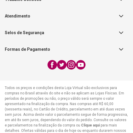
Autores
Política de Troca e Devolução
Fale Conosco
Editorial Patmos
Catálogos de Produtos
Atendimento
FAQ - Dúvidas
CGADB
Segunda a Sexta | 8:00h às
Nossas Lojas
FAECAD
Selos de Segurança
17:30h
Exceto feriados
Formas de Pagamento
WhatsApp:
(21) 2406-7373
E-mail:
atendimento@cpad.com.br
Todos os preços e condições desta Loja Virtual são exclusivos para
compras no Brasil através do site e não se aplicam as Lojas Físicas. Em
períodos de promoções ou não, o preço válido será sempre o valor
apresentado na finalização da compra. Nas compras até R$ 60,00
(sessenta reais), no Cartão de Crédito, parcelamento em até duas vezes
sem juros. Acima deste valor o parcelamento segue de forma progressiva,
em até 8x sem juros, dependendo do valor do pedido. Consulte os valores
e parcelamentos na finalização da compra ou
Clique aqui
para mais
detalhes. Ofertas válidas para o dia de hoje ou enquanto durarem nossos