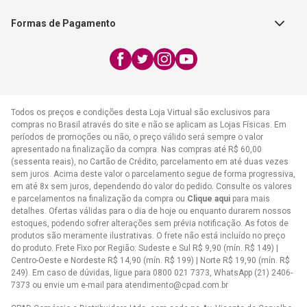
Exceto feriados
Formas de Pagamento
WhatsApp:
(21) 2406-7373
E-mail:
atendimento@cpad.com.br
Todos os preços e condições desta Loja Virtual são exclusivos para
compras no Brasil através do site e não se aplicam as Lojas Físicas. Em
períodos de promoções ou não, o preço válido será sempre o valor
apresentado na finalização da compra. Nas compras até R$ 60,00
(sessenta reais), no Cartão de Crédito, parcelamento em até duas vezes
sem juros. Acima deste valor o parcelamento segue de forma progressiva,
em até 8x sem juros, dependendo do valor do pedido. Consulte os valores
e parcelamentos na finalização da compra ou
Clique aqui
para mais
detalhes. Ofertas válidas para o dia de hoje ou enquanto durarem nossos
estoques, podendo sofrer alterações sem prévia notificação. As fotos de
produtos são meramente ilustrativas. O frete não está incluído no preço
do produto. Frete Fixo por Região: Sudeste e Sul R$ 9,90 (mín. R$ 149) |
Centro-Oeste e Nordeste R$ 14,90 (mín. R$ 199) | Norte R$ 19,90 (mín. R$
249). Em caso de dúvidas, ligue para 0800 021 7373, WhatsApp (21) 2406-
7373 ou envie um e-mail para
atendimento@cpad.com.br