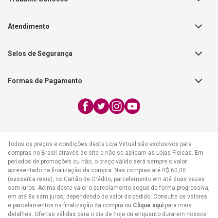
Autores
Política de Troca e Devolução
Fale Conosco
Editorial Patmos
Catálogos de Produtos
Atendimento
FAQ - Dúvidas
CGADB
Segunda a Sexta | 8:00h às
Nossas Lojas
FAECAD
Selos de Segurança
17:30h
Exceto feriados
Formas de Pagamento
WhatsApp:
(21) 2406-7373
E-mail:
atendimento@cpad.com.br
Todos os preços e condições desta Loja Virtual são exclusivos para
compras no Brasil através do site e não se aplicam as Lojas Físicas. Em
períodos de promoções ou não, o preço válido será sempre o valor
apresentado na finalização da compra. Nas compras até R$ 60,00
(sessenta reais), no Cartão de Crédito, parcelamento em até duas vezes
sem juros. Acima deste valor o parcelamento segue de forma progressiva,
em até 8x sem juros, dependendo do valor do pedido. Consulte os valores
e parcelamentos na finalização da compra ou
Clique aqui
para mais
detalhes. Ofertas válidas para o dia de hoje ou enquanto durarem nossos