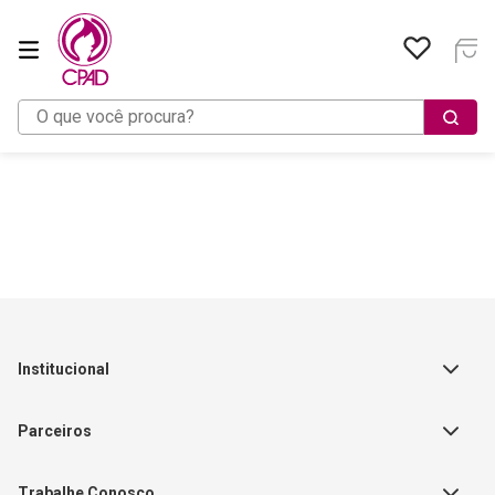
O que você procura?
Institucional
Sobre a Empresa
Parceiros
Política de Privacidade
Teste Maeztra
Política de Vendas
Trabalhe Conosco