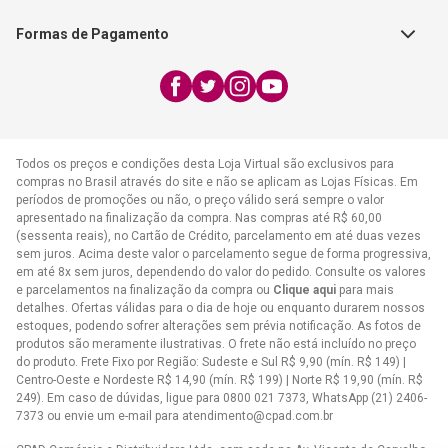
Exceto feriados
Formas de Pagamento
WhatsApp:
(21) 2406-7373
E-mail:
atendimento@cpad.com.br
Todos os preços e condições desta Loja Virtual são exclusivos para
compras no Brasil através do site e não se aplicam as Lojas Físicas. Em
períodos de promoções ou não, o preço válido será sempre o valor
apresentado na finalização da compra. Nas compras até R$ 60,00
(sessenta reais), no Cartão de Crédito, parcelamento em até duas vezes
sem juros. Acima deste valor o parcelamento segue de forma progressiva,
em até 8x sem juros, dependendo do valor do pedido. Consulte os valores
e parcelamentos na finalização da compra ou
Clique aqui
para mais
detalhes. Ofertas válidas para o dia de hoje ou enquanto durarem nossos
estoques, podendo sofrer alterações sem prévia notificação. As fotos de
produtos são meramente ilustrativas. O frete não está incluído no preço
do produto. Frete Fixo por Região: Sudeste e Sul R$ 9,90 (mín. R$ 149) |
Centro-Oeste e Nordeste R$ 14,90 (mín. R$ 199) | Norte R$ 19,90 (mín. R$
249). Em caso de dúvidas, ligue para 0800 021 7373, WhatsApp (21) 2406-
7373 ou envie um e-mail para
atendimento@cpad.com.br