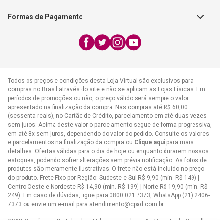
Exceto feriados
Formas de Pagamento
WhatsApp:
(21) 2406-7373
E-mail:
atendimento@cpad.com.br
Todos os preços e condições desta Loja Virtual são exclusivos para
compras no Brasil através do site e não se aplicam as Lojas Físicas. Em
períodos de promoções ou não, o preço válido será sempre o valor
apresentado na finalização da compra. Nas compras até R$ 60,00
(sessenta reais), no Cartão de Crédito, parcelamento em até duas vezes
sem juros. Acima deste valor o parcelamento segue de forma progressiva,
em até 8x sem juros, dependendo do valor do pedido. Consulte os valores
e parcelamentos na finalização da compra ou
Clique aqui
para mais
detalhes. Ofertas válidas para o dia de hoje ou enquanto durarem nossos
estoques, podendo sofrer alterações sem prévia notificação. As fotos de
produtos são meramente ilustrativas. O frete não está incluído no preço
do produto. Frete Fixo por Região: Sudeste e Sul R$ 9,90 (mín. R$ 149) |
Centro-Oeste e Nordeste R$ 14,90 (mín. R$ 199) | Norte R$ 19,90 (mín. R$
249). Em caso de dúvidas, ligue para 0800 021 7373, WhatsApp (21) 2406-
7373 ou envie um e-mail para
atendimento@cpad.com.br