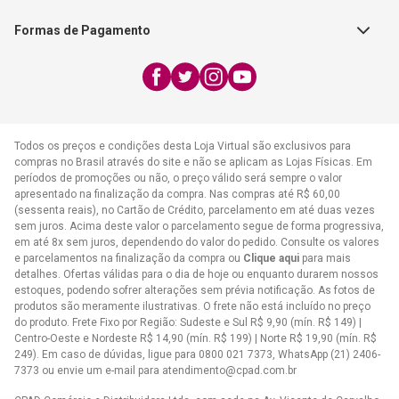
Exceto feriados
Formas de Pagamento
WhatsApp:
(21) 2406-7373
E-mail:
atendimento@cpad.com.br
Todos os preços e condições desta Loja Virtual são exclusivos para
compras no Brasil através do site e não se aplicam as Lojas Físicas. Em
períodos de promoções ou não, o preço válido será sempre o valor
apresentado na finalização da compra. Nas compras até R$ 60,00
(sessenta reais), no Cartão de Crédito, parcelamento em até duas vezes
sem juros. Acima deste valor o parcelamento segue de forma progressiva,
em até 8x sem juros, dependendo do valor do pedido. Consulte os valores
e parcelamentos na finalização da compra ou
Clique aqui
para mais
detalhes. Ofertas válidas para o dia de hoje ou enquanto durarem nossos
estoques, podendo sofrer alterações sem prévia notificação. As fotos de
produtos são meramente ilustrativas. O frete não está incluído no preço
do produto. Frete Fixo por Região: Sudeste e Sul R$ 9,90 (mín. R$ 149) |
Centro-Oeste e Nordeste R$ 14,90 (mín. R$ 199) | Norte R$ 19,90 (mín. R$
249). Em caso de dúvidas, ligue para 0800 021 7373, WhatsApp (21) 2406-
7373 ou envie um e-mail para
atendimento@cpad.com.br