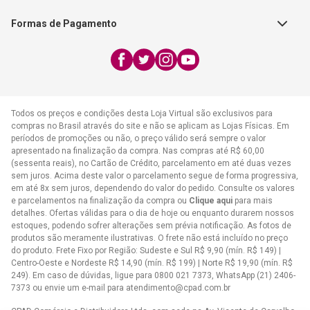
Exceto feriados
Formas de Pagamento
WhatsApp:
(21) 2406-7373
E-mail:
atendimento@cpad.com.br
Todos os preços e condições desta Loja Virtual são exclusivos para
compras no Brasil através do site e não se aplicam as Lojas Físicas. Em
períodos de promoções ou não, o preço válido será sempre o valor
apresentado na finalização da compra. Nas compras até R$ 60,00
(sessenta reais), no Cartão de Crédito, parcelamento em até duas vezes
sem juros. Acima deste valor o parcelamento segue de forma progressiva,
em até 8x sem juros, dependendo do valor do pedido. Consulte os valores
e parcelamentos na finalização da compra ou
Clique aqui
para mais
detalhes. Ofertas válidas para o dia de hoje ou enquanto durarem nossos
estoques, podendo sofrer alterações sem prévia notificação. As fotos de
produtos são meramente ilustrativas. O frete não está incluído no preço
do produto. Frete Fixo por Região: Sudeste e Sul R$ 9,90 (mín. R$ 149) |
Centro-Oeste e Nordeste R$ 14,90 (mín. R$ 199) | Norte R$ 19,90 (mín. R$
249). Em caso de dúvidas, ligue para 0800 021 7373, WhatsApp (21) 2406-
7373 ou envie um e-mail para
atendimento@cpad.com.br