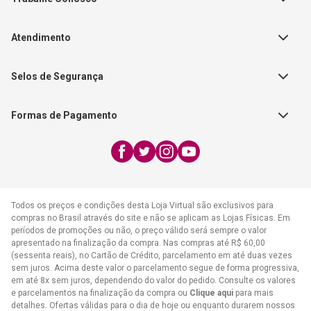
Autores
Política de Troca e Devolução
Fale Conosco
Editorial Patmos
Catálogos de Produtos
Atendimento
FAQ - Dúvidas
CGADB
Segunda a Sexta | 8:00h às
Nossas Lojas
FAECAD
Selos de Segurança
17:30h
Exceto feriados
Formas de Pagamento
WhatsApp:
(21) 2406-7373
E-mail:
atendimento@cpad.com.br
Todos os preços e condições desta Loja Virtual são exclusivos para
compras no Brasil através do site e não se aplicam as Lojas Físicas. Em
períodos de promoções ou não, o preço válido será sempre o valor
apresentado na finalização da compra. Nas compras até R$ 60,00
(sessenta reais), no Cartão de Crédito, parcelamento em até duas vezes
sem juros. Acima deste valor o parcelamento segue de forma progressiva,
em até 8x sem juros, dependendo do valor do pedido. Consulte os valores
e parcelamentos na finalização da compra ou
Clique aqui
para mais
detalhes. Ofertas válidas para o dia de hoje ou enquanto durarem nossos