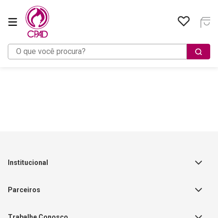
O que você procura?
Institucional
Sobre a Empresa
Parceiros
Política de Privacidade
Teste Maeztra
Política de Vendas
Trabalhe Conosco