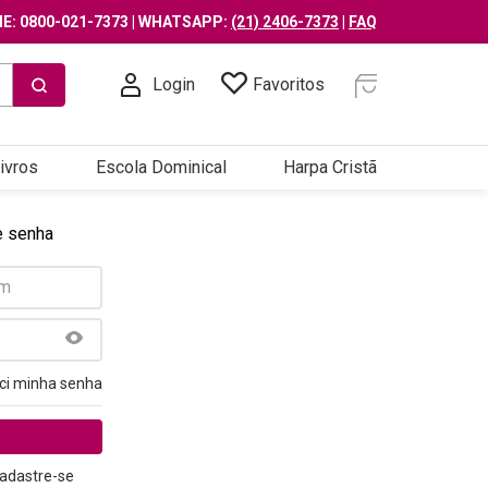
E: 0800-021-7373 | WHATSAPP:
(21) 2406-7373
|
FAQ
Login
Favoritos
ivros
Escola Dominical
Harpa Cristã
e senha
ci minha senha
adastre-se