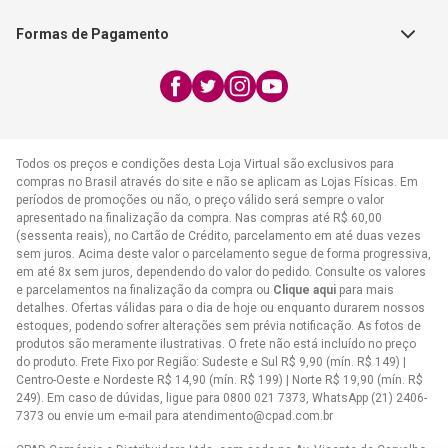
Exceto feriados
Formas de Pagamento
WhatsApp:
(21) 2406-7373
E-mail:
atendimento@cpad.com.br
Todos os preços e condições desta Loja Virtual são exclusivos para
compras no Brasil através do site e não se aplicam as Lojas Físicas. Em
períodos de promoções ou não, o preço válido será sempre o valor
apresentado na finalização da compra. Nas compras até R$ 60,00
(sessenta reais), no Cartão de Crédito, parcelamento em até duas vezes
sem juros. Acima deste valor o parcelamento segue de forma progressiva,
em até 8x sem juros, dependendo do valor do pedido. Consulte os valores
e parcelamentos na finalização da compra ou
Clique aqui
para mais
detalhes. Ofertas válidas para o dia de hoje ou enquanto durarem nossos
estoques, podendo sofrer alterações sem prévia notificação. As fotos de
produtos são meramente ilustrativas. O frete não está incluído no preço
do produto. Frete Fixo por Região: Sudeste e Sul R$ 9,90 (mín. R$ 149) |
Centro-Oeste e Nordeste R$ 14,90 (mín. R$ 199) | Norte R$ 19,90 (mín. R$
249). Em caso de dúvidas, ligue para 0800 021 7373, WhatsApp (21) 2406-
7373 ou envie um e-mail para
atendimento@cpad.com.br