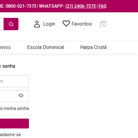
E: 0800-021-7373 | WHATSAPP:
(21) 2406-7373
|
FAQ
Login
Favoritos
ivros
Escola Dominical
Harpa Cristã
e senha
ci minha senha
adastre-se