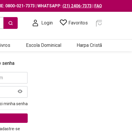
E: 0800-021-7373 | WHATSAPP:
(21) 2406-7373
|
FAQ
Login
Favoritos
ivros
Escola Dominical
Harpa Cristã
e senha
ci minha senha
adastre-se