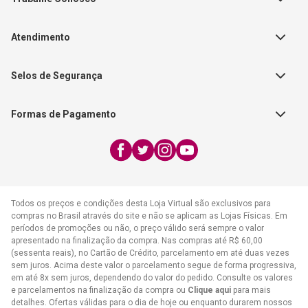
Autores
Política de Troca e Devolução
Fale Conosco
Editorial Patmos
Catálogos de Produtos
Atendimento
FAQ - Dúvidas
CGADB
Segunda a Sexta | 8:00h às
Nossas Lojas
FAECAD
Selos de Segurança
17:30h
Exceto feriados
Formas de Pagamento
WhatsApp:
(21) 2406-7373
E-mail:
atendimento@cpad.com.br
Todos os preços e condições desta Loja Virtual são exclusivos para
compras no Brasil através do site e não se aplicam as Lojas Físicas. Em
períodos de promoções ou não, o preço válido será sempre o valor
apresentado na finalização da compra. Nas compras até R$ 60,00
(sessenta reais), no Cartão de Crédito, parcelamento em até duas vezes
sem juros. Acima deste valor o parcelamento segue de forma progressiva,
em até 8x sem juros, dependendo do valor do pedido. Consulte os valores
e parcelamentos na finalização da compra ou
Clique aqui
para mais
detalhes. Ofertas válidas para o dia de hoje ou enquanto durarem nossos