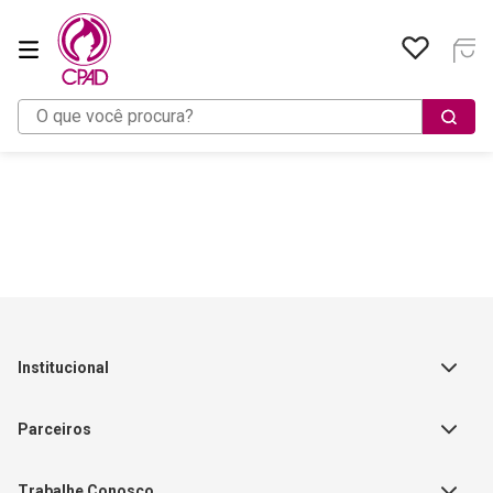
O que você procura?
Institucional
Sobre a Empresa
Parceiros
Política de Privacidade
Teste Maeztra
Política de Vendas
Trabalhe Conosco